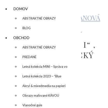
DOMOV
KATARÍNA SUJOVÁ KALMANOVÁ
▼
ABSTRAKTNÉ OBRAZY
BLOG
“CORAL BREEZE I”/
OBCHOD
„KORALOVÝ VÁNOK I“ ,
▼
ABSTRAKTNÉ OBRAZY
80×60 CM, PLASTICKÝ
PREDANÉ
OBRAZ NA
Letná kolekcia MINI – Správa vo
RECYKLOVANOM
fľaši
Letná kolekcia 2023 – “Blue
PLÁTNE
SUN” – “Modré slnko”
Akryl & mixedmedia na papieri
Obrazy maľované KÁVOU
by
admin
Leave a Comment
Vianočné gule