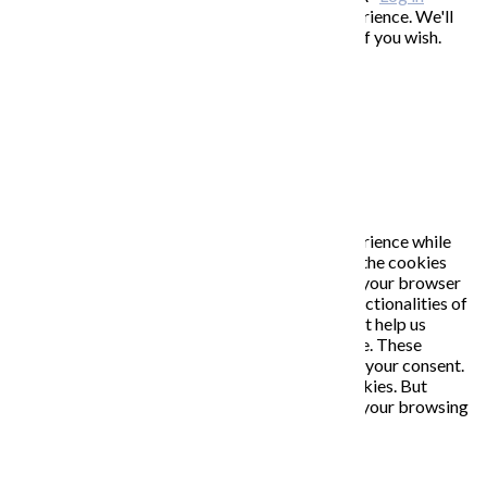
This website uses cookies to improve your experience. We'll
assume you're ok with this, but you can opt-out if you wish.
Accept
Read More
Close
PRIVACY OVERVIEW
This website uses cookies to improve your experience while
you navigate through the website. Out of these, the cookies
that are categorized as necessary are stored on your browser
as they are essential for the working of basic functionalities of
the website. We also use third-party cookies that help us
analyze and understand how you use this website. These
cookies will be stored in your browser only with your consent.
You also have the option to opt-out of these cookies. But
opting out of some of these cookies may affect your browsing
experience.
Necessary
Necessary