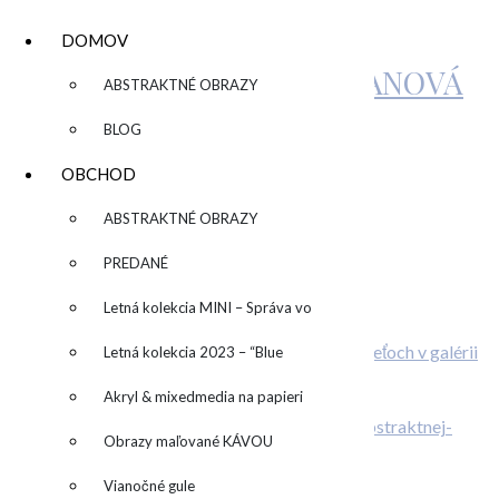
DOMOV
KATARÍNA SUJOVÁ KALMANOVÁ
▼
ABSTRAKTNÉ OBRAZY
BLOG
CRAZYABOUTXMAS
OBCHOD
▼
ABSTRAKTNÉ OBRAZY
by
admin
Leave a Comment
PREDANÉ
Related Posts
Letná kolekcia MINI – Správa vo
O deťoch v galérii
fľaši
Letná kolekcia 2023 – “Blue
Individuálny kurz maľovania
SUN” – “Modré slnko”
Akryl & mixedmedia na papieri
… prečo otvoriť dvere svojej kreativite?
Obrazy maľované KÁVOU
O abstraktnej aj neabstraktnej maľbe
Vianočné gule