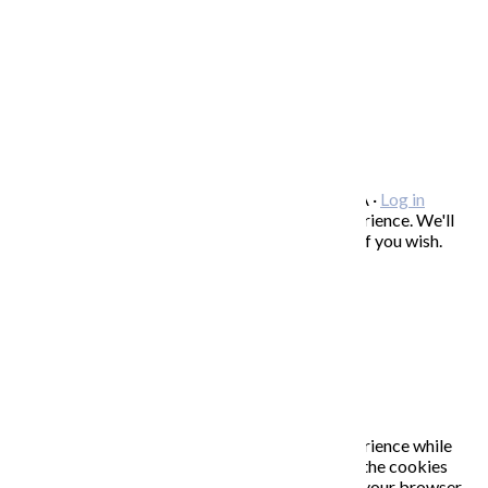
SPOLUPRÁCA/ COLLABORATIONS
OCHRANA OSOBNÝCH ÚDAJOV
/
VOP
FREEBIES – stiahnite si zadarmo
FAQ / často kladené otázky
ODBER NOVINIEK
Copyright © 2026 KATARÍNA S. KALMANOVÁ ·
Log in
This website uses cookies to improve your experience. We'll
assume you're ok with this, but you can opt-out if you wish.
Accept
Read More
Close
PRIVACY OVERVIEW
This website uses cookies to improve your experience while
you navigate through the website. Out of these, the cookies
that are categorized as necessary are stored on your browser