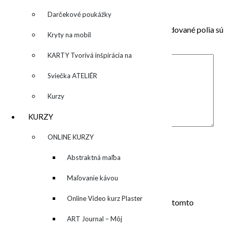
Pridaj komentár
Darčekové poukážky
Vaša e-mailová adresa nebude zverejnená.
Vyžadované polia sú
Kryty na mobil
označené
*
KARTY Tvorivá inšpirácia na
každý deň
Sviečka ATELIÉR
Kurzy
KURZY
Komentár
*
▼
ONLINE KURZY
Meno
*
▼
Abstraktná maľba
E-mail
*
akrylom (Mixed Media)
Maľovanie kávou
Adresa webu
Online Video kurz Plaster
Uložiť moje meno, e-mail a webovú stránku v tomto
prehliadači pre moje budúce komentáre.
ART
ART Journal – Môj