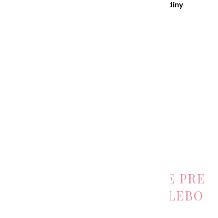
Stretnutie/kurz trvá 120 minút – 2 hodiny
Cena kurzu 260€
Pomôcky sú zahrnuté v cene.
Vhodné aj pre úplných začiatočníkov.
KÚPIŤ KURZ
ZÁŽITKOVÉ MAĽOVANIE PRE
RODINU /PRIATEĽOV ALEBO
TEAMBUILDING