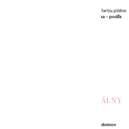
Všetky pomôcky sú v cene kurzu (štetce, akrylové farby, plátno
atď.)
Ku cene kurzu sa pripočítava cena plátna – podľa
vybranej veľkosti.
KÚPIŤ KURZ 1 STRETNUTIE
KÚPIŤ KURZ 2 STRETNUTIA
PLASTER ART INDIVIDUÁLNY
KURZ
Vytvorte si minimalistický obraz pre svoj domov