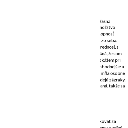
Viki F.,
Maybewell.com:
“Najlepší kurz, na akom som kedy bola! Katka je úžasná
učiteľka, všetko jednoducho vysvetlí, ukáže vám množstvo
techník, zodpovie každú otázku. Obdivujem jej schopnosť
podporiť ma, aby som dokázala na plátno dať niečo zo seba.
Inšpiruje a motivuje ma jej prirodzenosť a bezprostrednosť, s
ktorou pristupuje k maľovaniu. Som nesmierne vďačná, že som
sa rozhodla práve pre tento kurz, vďaka tomu sa dokážem pri
maľovaní viac uvoľniť, moje umelecké ja je kúsok slobodnejšie a
dokonca sa učím mať rada svoje obrazy. A to je pre mňa osobne
veľký krok. Pod Katkiným vedením sa jednoducho dejú zázraky.
Okrem toho všetkého je Katka nesmierne talentovaná, takže sa
v ateliéri neviete vynadívať na jej obrazy.”
Denisa R.,
pedagogička:
Ahoj Katka, chcem sa ti ešte raz veľmi pekne poďakovat za
dnešný kurz, bol to pre mňa naozaj zážitok, cítila som sa veľmi