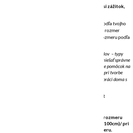
Individuálny kurz maľovania pre jedného
Daruj si zážitok,
zábavu a relax tvorením.
Spolu si vytvoríme plastický obraz na plátne – podľa tvojho
výberu tvaru a veľkosti /Najväčšie plátno má rozmer
60x60cm*/ je možné doplatiť si väčšie plátno do rozmeru podľa
výberu klienta.
Vystvetlíme si možnosti použitia rôznych materiálov – typy
štrukturovacích pást, tmelových výrobkov, ako si namiešať správne
zmes, aby po uschnutí nepopraskala, efektívne použitie pomôcok na
tvorbu dekoru na obraze, ako a kedy použiť farbu pri tvorbe
plastického dizajnu a jej aplikácie, odporúčania pri práci doma s
farbou do vytvorenej štruktúry.
Stretnutie/kurz trvá 90 – 120 minút
Cena kurzu 260€
*alebo cena pri väčšom plátne 360€ (až do rozmeru
100x80cm) alebo 460€ (do rozmeru max.120x100cm)/ pri
ešte väčšom plátne je kalkulácia na mieru.