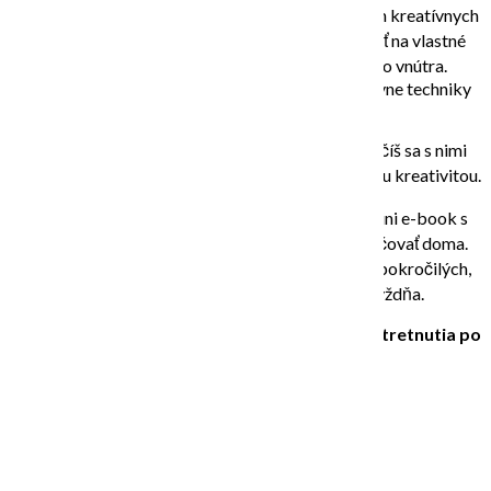
ako naštartovať svoju kreativitu pomocou rôznych kreatívnych
cvičení, či ako sa pri maľovaní a kreslení sústrediť na vlastné
pocity a pomocou denníka sa obrátiť do svojho vnútra.
Vyskúšame si rôzne zaujímavé výtvarné a kreatívne techniky
krok za krokom.
Objavíš techniky, ktoré ti najviac vyhovujú a naučíš sa s nimi
pracovať tak, aby ťa tešila pravidelná práca s tvojou kreativitou.
Po kurze dostaneš okrem kariet a denníčka aj mini e-book s
tým, čo sa na kurze naučíme, aby si mohla pokračovať doma.
Kurz je vhodný pre úplných začiatočníkov aj pre pokročilých,
termín si dohodneme individuálne počas týždňa.
Trvanie kurzu:
1 stretnutie /120 minút alebo 2 stretnutia po
60 minút
Cena kurzu 260€
KÚPIŤ KURZ