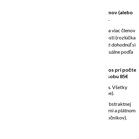
Namaľujte si svoj spoločný obraz pre váš domov (alebo
každý jeden obrázok samostatne).
SKUPINOVÝ kurz abstraktného maľovania pre 4 a viac členov
rodiny, priateľov alebo kolegov pri rôznej príležitosti (rozlúčka
so slobodou, narodeninová oslava a pod.) Je možné dohodnúť si
obsah maľovania (tému a techniku vopred individuálne podľa
želania)
Trvanie: 1 stretnutie/ cca 2, 2,5 hodiny)
Cena 72€/os pri počte
5 a viac osôb, pri 4 osobách je cena pre 1 osobu 85€
Darujte si zážitok, zábavu a relax tvorením.
Všetky
pomôcky (farby, štetce a plátna sú v cene).
Ukážeme si hravým spôsobom rôzne techniky abstraktnej
maľby, miešanie farieb a prácu s akrylovými farbami a plátnom
a ich vlastnosti. (Vhodné aj pre úplných začiatočníkov).