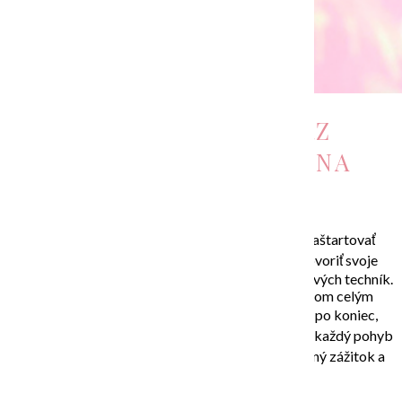
INDIVIDUÁLNY KURZ
INTUITÍVNEJ MAĽBY NA
PLÁTNO
Tento kurz je ideálny pre všetkých, ktorí chcú naštartovať
vlastnú kreativitu, alebo sa naučiť nechať „prehovoriť svoje
vnútro“ prostredníctvom farieb a rôznych zaujímavých techník.
Pri tomto kurze vás prevediem hravým spôsobom celým
procesom maľovania vášho obrazu od začiatku po koniec,
ukážem vám, ako sa pri maľovaní uvoľniť a užívať si každý pohyb
vašich rúk na plátne. Výsledkom je nezabudnuteľný zážitok a
jedinečný obraz na plátne.