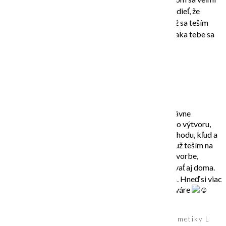
príjemne u teba. Ide z teba pozitívna energia a je vidieť, že
všetko to robíš s láskou a neskutočne ťa to baví. Už sa teším
ako si obraz zavesím a budem sa ním chváliť, že vďaka tebe sa
mi podaril taký krásny obraz.
Ešte raz veľké ďakujem.
Jarka J.,
interiérová dizajnérka:
Ahoj dievčatá, ktoré sa chystáte na workshop. Správne
rozhodnutie, okrem toho , že sa potešíte z vlastného výtvoru,
ktorý vzniká v príjemnej atmosfére, čím myslím pohodu, kľud a
samozrejme rady a pomoc lektorky – Katky. Ja sa už teším na
svoj štvrtý. Naučila som sa na nich nebáť sa oddať tvorbe,
používať rôzne techniky. Už som sa osmelila pracovať aj doma.
Na moje prekvapenie okoliu sa moje výtvory páčia. Hneď si viac
verím. Tak vidíte , hurá do toho! Teším sa na nové tváre
Barbora B.,
majiteľka obchodu a distribútor prírodnej kozmetiky L