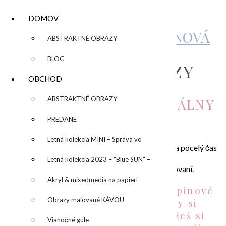
DOMOV
KATARÍNA SUJOVÁ KALMANOVÁ
▼
ABSTRAKTNÉ OBRAZY
BLOG
INDIVIDUÁLNE KURZY
OBCHOD
▼
ABSTRAKTNÉ OBRAZY
ČO ZNAMENÁ INDIVIDUÁLNY
KURZ?
PREDANÉ
Letná kolekcia MINI – Správa vo
Individuálny kurz je určený pre jednotlivca, čiže sa pocelý čas
trvania venujem len TEBE/vám –
fľaši
Letná kolekcia 2023 – “Blue SUN” –
alebo vašej dvojici – pri partnerskom maľovaní.
“Modré slnko”
Akryl & mixedmedia na papieri
Novinkou sú individuálne skupinové
Obrazy maľované KÁVOU
kurzy, od 3 do 12 osôb, kedy si
vyberiete svoj termín a môžeš si
Vianočné gule