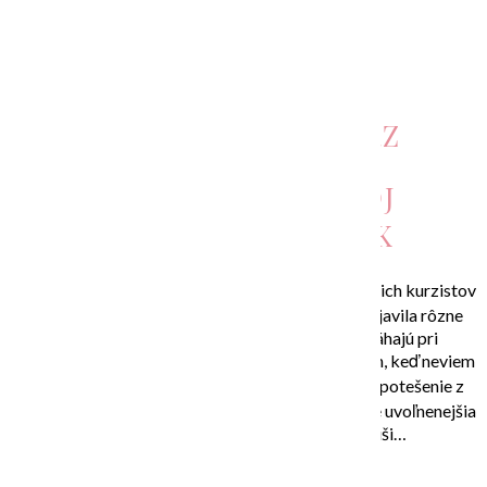
DOHODNÚŤ TERMÍN
INDIVIDUÁLNY KURZ
ART JOURNAL – MÔJ
KREATÍVNY DENNÍK
Počas vlastného maľovania ale aj popri vedení mojich kurzistov
počas výtvarných workshopov a kurzov som objavila rôzne
spôsoby, pomôcky a techniky, ktoré mi pomáhajú pri
objavovaní a podpore mojej kreativity, vo chvíľach, keď neviem
ako ďalej či ako začať, a tvoriť tak, aby som mala potešenie z
každej investovanej chvíle a moja tvorba bola ešte uvoľnenejšia
a prinášala mi viac radosti a pokoja na duši…