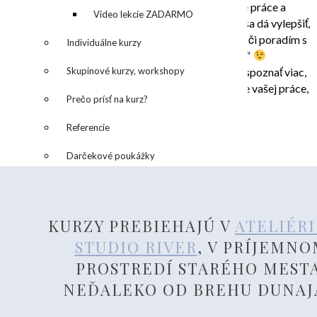
zručností a skúseností…. môžete priniesť vaše práce a
denník
Video lekcie ZADARMO
porozprávame sa len o nich a povieme si čo a ako sa dá vylepšiť,
môžeme si potrénovať konkrétne techniky maľby, či poradím s
Individuálne kurzy
tým, čo vás vo vašo tvorení najviac „trápi“
No a v neposlednom rade, že sa máme príležitosť spoznať viac,
Skupinové kurzy, workshopy
porozprávať si všeličo aj o súvislostiach konkrétne vašej práce,
Prečo prísť na kurz?
a vašich pocitoch…
Referencie
Darčekové poukážky
Online kurz
▼
Môj účet
KURZY PREBIEHAJÚ V
ATELIÉRI
Video lekcie ZADARMO
STUDIO RIVER
, V PRÍJEMN
PROSTREDÍ STARÉHO MESTA
O Katke /BIO
NEĎALEKO OD BREHU DUNA
▼
Art Studio