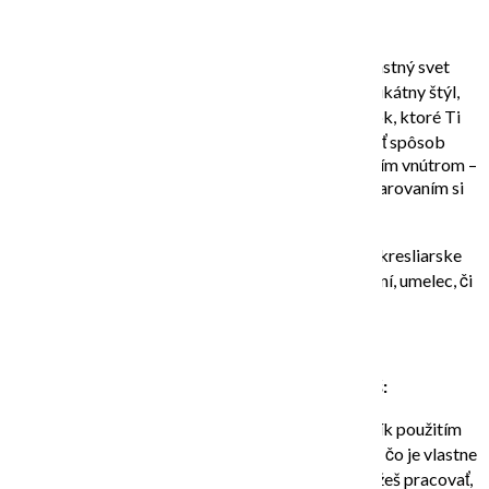
AK SI ŽELÁŠ:
…naštartovať svoju kreativitu a objaviť svoj vlastný svet
tvorivosti, odhaliť svoje silné stránky – a svoj unikátny štýl,
odhodiť zábrany a zbaviť sa vnútorných prekážok, ktoré Ti
bránia maľovať a tvoriť „vo veľkom“, alebo nájsť spôsob
tvorivého relaxu kombinovaného s prácou so svojím vnútrom –
či už ako úľavu od každodenného stresu, alebo darovaním si
príjemných chvíľ venovaných sebe,
nemusíš byť výtvarne zdatný, ani ovládať žiadne kresliarske
techniky, si začiatočník alebo pokročilý v maľovaní, umelec, či
neumelec,
kurz je určený práve pre TEBA!
ČO VŠETKO sa počas kurzu naučíš:
Naučíš sa ako si vytvoriť vlastný kreatívny denník použitím
hravých techník – pre prácu na doma. Vysvetlím ti, čo je vlastne
kreatívny denník, ukážem spôsoby, ako s ním môžeš pracovať,