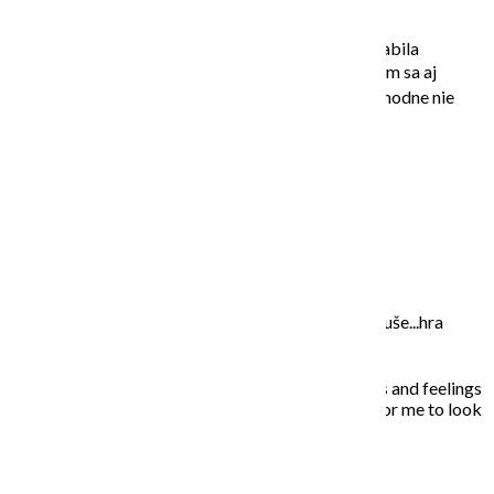
´Erbolario na Slovensku:
Na príjemných stretnutiach u Katky som sa vždy nabila
pozitívnou energiou, spoznala milých ľudí a veru som sa aj
pokúsila odvetrať svoju hlavu na plátno. Aj keď rozhodne nie
som umelkyňa, veľmi ma to baví!
O MNE – ABOUT ME
Moje maľovanie je intuitívne, sú to príbehy mojej duše...hra
farieb a ich nekonečných kombinácií na plátne.
In my paintings I try to capture everyday situations and feelings
that touched my soul. Painting is the opportunity for me to look
inside, to unleash what is behind the story…