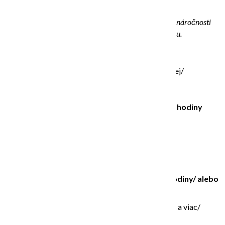
9 rokov.
Kurz môže trvať jedno alebo dve stretnutia – podľa náročnosti
vybranej techniky a veľkosti plátna/obrazu.
Cena kurzu 1 stretnutie 260€
/veľkosť plátna
do
60x70cm alebo menej/
Trvanie kurzu: 2 stretnutia/ 120 minút – 2 hodiny
ALEBO
Cena kurzu 2 stretnutia 490€
Trvanie kurzu: 2 stretnutia/ po 90 minút – 3 hodiny/ alebo
1 stretnutie 3 hodiny
/možnosť výberu veľkosť plátna
od
60x70cm a viac/