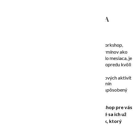
AKO FUNGUJÚ MOJE KURZY A
WORKSHOPY?
môžete absolvovať samostatný tematický workshop,
alebo niekoľko zasebou (ako kurz), podľa termínov ako
vám vyhovujú (workshopy sa konajú cca 2x do mesiaca, je
možné si predrezervovať miesto na viaceré dopredu kvôli
limitovanému počtu miest –
na tomto linku
)
ak ste skupina (napr. v prípade teambuildingových aktivít
alebo škôlka) dohodneme si samostatný termín
individuálne (počet stretnutí, obsah a čas prispôsobený
na mieru klientovi)
Ak váhate, či je môj výtvarný kurz alebo workshop pre vás
vhodný, možno vám slová dievčat a dám, ktoré sa ich už
zúčastnili pomôžu priblížiť atmosféru a zážitok, ktorý
možno čaká aj na vás ….