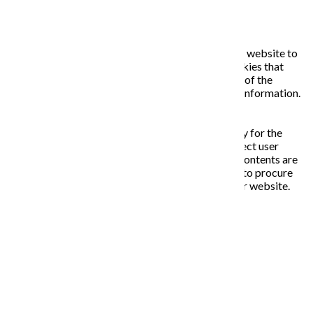
Necessary
Necessary
Vždy zapnuté
Necessary cookies are absolutely essential for the website to
function properly. This category only includes cookies that
ensures basic functionalities and security features of the
website. These cookies do not store any personal information.
Non-necessary
Non-necessary
Any cookies that may not be particularly necessary for the
website to function and is used specifically to collect user
personal data via analytics, ads, other embedded contents are
termed as non-necessary cookies. It is mandatory to procure
user consent prior to running these cookies on your website.
ULOŽIŤ A PRIJAŤ