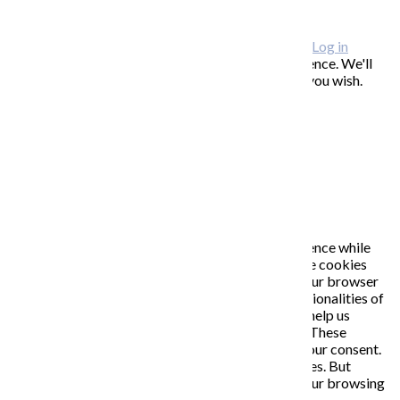
ODBER NOVINIEK
Copyright © 2026 KATARÍNA S. KALMANOVÁ ·
Log in
This website uses cookies to improve your experience. We'll
assume you're ok with this, but you can opt-out if you wish.
Accept
Read More
Close
PRIVACY OVERVIEW
This website uses cookies to improve your experience while
you navigate through the website. Out of these, the cookies
that are categorized as necessary are stored on your browser
as they are essential for the working of basic functionalities of
the website. We also use third-party cookies that help us
analyze and understand how you use this website. These
cookies will be stored in your browser only with your consent.
You also have the option to opt-out of these cookies. But
opting out of some of these cookies may affect your browsing
experience.