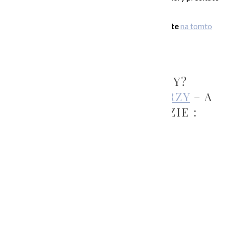
TU.
NOVÉ TERMÍNY a registráciu na kurzy nájdete
na tomto
LINKU.
NIE STE Z BRATISLAVY?
VYSKÚŠAJTE ONLINE KURZY
– A
PREČÍTAJTE SI RECENZIE :