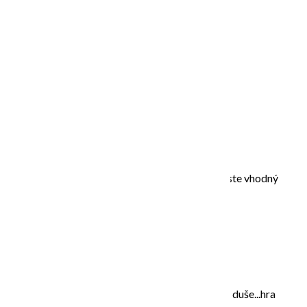
Ak ešte stále rozmýšľate, či prísť, prečítajte si či ste vhodný
adept a čo vám môže kurz priniesť
TU
.
O MNE – ABOUT ME
Moje maľovanie je intuitívne, sú to príbehy mojej duše...hra