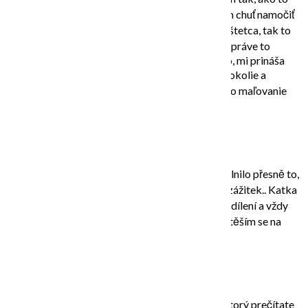
práve cítim, ako to práve chcem urobiť. Ked mám chuť namočiť
si ruky do farby a maľovať priamo na plátno bez štetca, tak to
robím, nič nie je zakázané, všetko je dovolené. A práve to
dotýkanie sa farieb rukami a nanášanie na plátno, mi prináša
pokoj, uvoľnenie a cítím sa dobre, nevnímam ani okolie a
sústredím sa iba na tie príjemné chvíle ktoré mi to maľovanie
prináša.
LeilaKolkop Art,
výtvarníčka, arteterapeutka:
Zúčastnila jsem se kurzu Art Journaling, které splnilo přesně to,
co jsem potřebovala: něco nového, kreativního, zážitek.. Katka
je velmi empatická, vytvořila krásný prostor ke sdílení a vždy
poradila. Kurz byl velmi osvobozující, radostný, těším se na
další v Art Studio River!
Soňa Borušovičová,
editorka:
…o mojom výtvarnom kurze v článku pre 40+ , ktorý prečítate