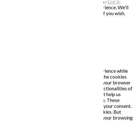
Copyright © 2026 KATARÍNA S. KALMANOVÁ ·
Log in
This website uses cookies to improve your experience. We'll
assume you're ok with this, but you can opt-out if you wish.
Accept
Read More
Close
PRIVACY OVERVIEW
This website uses cookies to improve your experience while
you navigate through the website. Out of these, the cookies
that are categorized as necessary are stored on your browser
as they are essential for the working of basic functionalities of
the website. We also use third-party cookies that help us
analyze and understand how you use this website. These
cookies will be stored in your browser only with your consent.
You also have the option to opt-out of these cookies. But
opting out of some of these cookies may affect your browsing
experience.
Necessary
Necessary