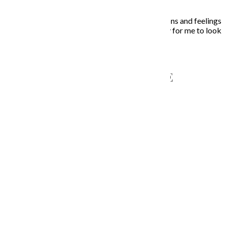
farieb a ich nekonečných kombinácií na plátne.
In my paintings I try to capture everyday situations and feelings
that touched my soul. Painting is the opportunity for me to look
inside, to unleash what is behind the story…
NAPÍŠTE MI – CONTACT ME