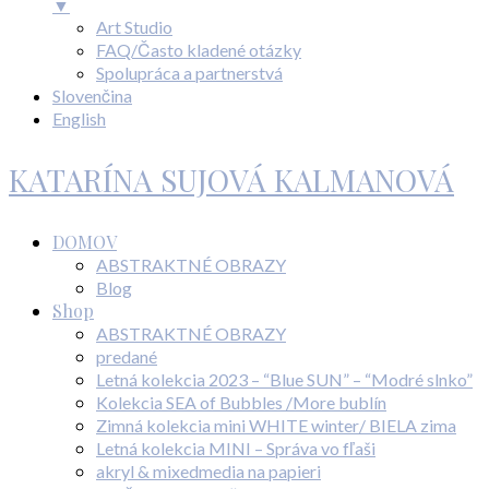
▼
Art Studio
FAQ/Často kladené otázky
Spolupráca a partnerstvá
Slovenčina
English
KATARÍNA SUJOVÁ KALMANOVÁ
DOMOV
ABSTRAKTNÉ OBRAZY
Blog
Shop
ABSTRAKTNÉ OBRAZY
predané
Letná kolekcia 2023 – “Blue SUN” – “Modré slnko”
Kolekcia SEA of Bubbles /More bublín
Zimná kolekcia mini WHITE winter/ BIELA zima
Letná kolekcia MINI – Správa vo fľaši
akryl & mixedmedia na papieri