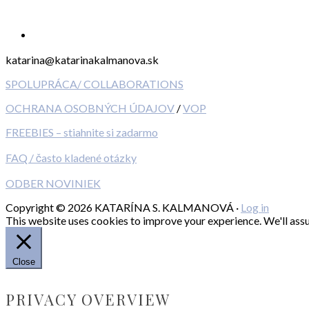
katarina@katarinakalmanova.sk
SPOLUPRÁCA/ COLLABORATIONS
OCHRANA OSOBNÝCH ÚDAJOV
/
VOP
FREEBIES – stiahnite si zadarmo
FAQ / často kladené otázky
ODBER NOVINIEK
Copyright © 2026 KATARÍNA S. KALMANOVÁ ·
Log in
This website uses cookies to improve your experience. We'll assum
Close
PRIVACY OVERVIEW