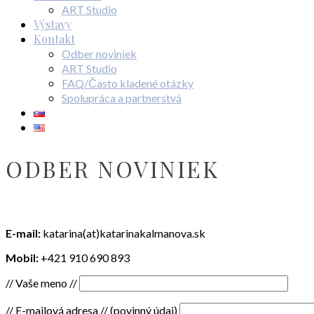
ART Studio
Výstavy
Kontakt
Odber noviniek
ART Studio
FAQ/Často kladené otázky
Spolupráca a partnerstvá
ODBER NOVINIEK
E-mail:
katarina(at)katarinakalmanova.sk
Mobil:
+421 910 690 893
// Vaše meno //
// E-mailová adresa // (povinný údaj)