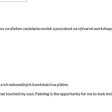
v za účelom zasielania noviek a pozvánok na výtvarné workshopy
eb a ich nekonečných kombinácií na plátne.
that touched my soul. Painting is the opportunity for me to look ins