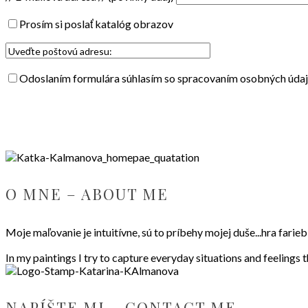
Prosím si poslať katalóg obrazov
Odoslaním formulára súhlasím so spracovaním osobných údajo
O MNE – ABOUT ME
Moje maľovanie je intuitívne, sú to príbehy mojej duše...hra fari
In my paintings I try to capture everyday situations and feelings 
NAPÍŠTE MI – CONTACT ME