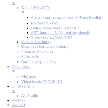
▼
ONLINE KURZY
▼
Abstraktná maľba akrylom (Mixed Media)
Maľovanie kávou
Online Video kurz Plaster ART
ART Journal – Môj kreatívny denník
Video lekcie ZADARMO
Individuálne kurzy
Skupinové kurzy, workshopy
Prečo prísť na kurz?
Referencie
Darčekové poukážky
Online kurz
▼
Môj účet
Video lekcie ZADARMO
O Katke /BIO
▼
Art Studio
Výstavy
Kontakt