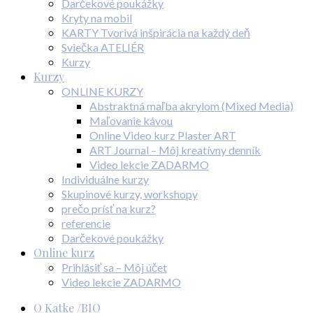
Darčekové poukážky
Kryty na mobil
KARTY Tvorivá inšpirácia na každý deň
Sviečka ATELIÉR
Kurzy
Kurzy
ONLINE KURZY
Abstraktná maľba akrylom (Mixed Media)
Maľovanie kávou
Online Video kurz Plaster ART
ART Journal – Môj kreatívny denník
Video lekcie ZADARMO
Individuálne kurzy
Skupinové kurzy, workshopy
prečo prísť na kurz?
referencie
Darčekové poukážky
Online kurz
Prihlásiť sa – Môj účet
Video lekcie ZADARMO
O Katke /BIO