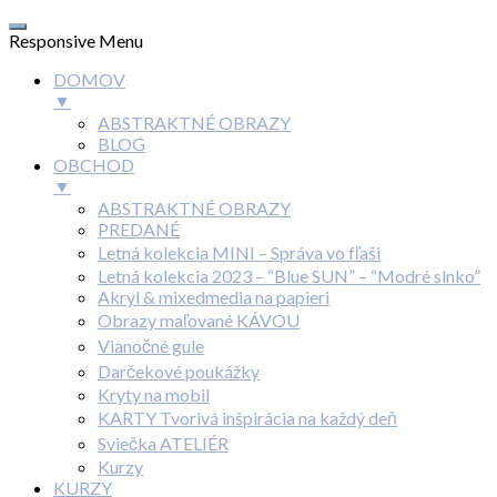
Responsive Menu
DOMOV
▼
ABSTRAKTNÉ OBRAZY
BLOG
OBCHOD
▼
ABSTRAKTNÉ OBRAZY
PREDANÉ
Letná kolekcia MINI – Správa vo fľaši
Letná kolekcia 2023 – “Blue SUN” – “Modré slnko”
Akryl & mixedmedia na papieri
Obrazy maľované KÁVOU
Vianočné gule
Darčekové poukážky
Kryty na mobil
KARTY Tvorivá inšpirácia na každý deň
Sviečka ATELIÉR
Kurzy
KURZY