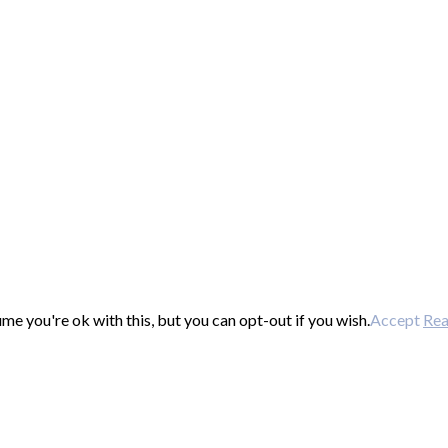
e you're ok with this, but you can opt-out if you wish.
Accept
Re