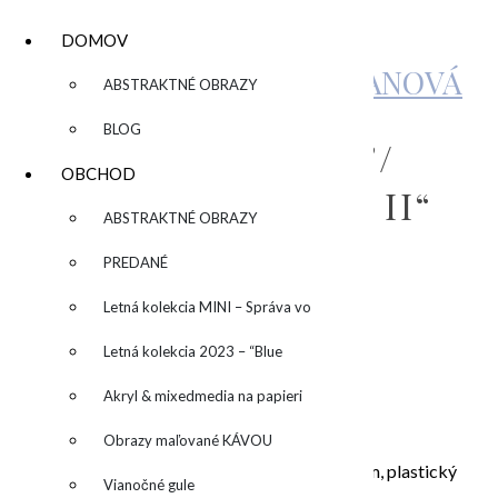
DOMOV
KATARÍNA SUJOVÁ KALMANOVÁ
▼
ABSTRAKTNÉ OBRAZY
BLOG
“CORAL BREEZE II”/
OBCHOD
„KORALOVÝ VÁNOK II“
▼
ABSTRAKTNÉ OBRAZY
PREDANÉ
by
Zľava!
Letná kolekcia MINI – Správa vo
fľaši
Letná kolekcia 2023 – “Blue
SUN” – “Modré slnko”
Akryl & mixedmedia na papieri
Pôvodná
Aktuálna
270,00
€
190,00
€
Obrazy maľované KÁVOU
cena
cena
“Coral Breeze II”/ „Koralový vánok II“ , 80×60 cm, plastický
bola:
je:
Vianočné gule
obraz na recyklovanom plátne
270,00€.
190,00€.