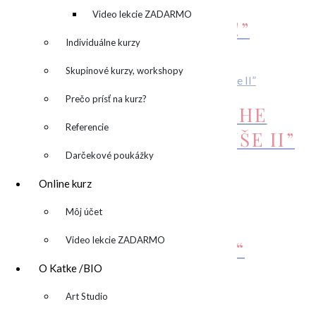
OBRAZ „MAKE ME
kreatívny denník
Video lekcie ZADARMO
DANCE“/“TANCUJME!”
Individuálne kurzy
690,00
€
Pridať do košíka
Skupinové kurzy, workshopy
Prečo prísť na kurz?
OBRAZ “TOUCH OF THE
Referencie
SOUL II”/”DOTYK DUŠE II”
Darčekové poukážky
180,00
€
Pridať do košíka
Online kurz
▼
Môj účet
OBRAZ
Video lekcie ZADARMO
„SEEDS“/“SEMIENKA“
O Katke /BIO
390,00
€
Pridať do košíka
▼
Art Studio
Related Posts