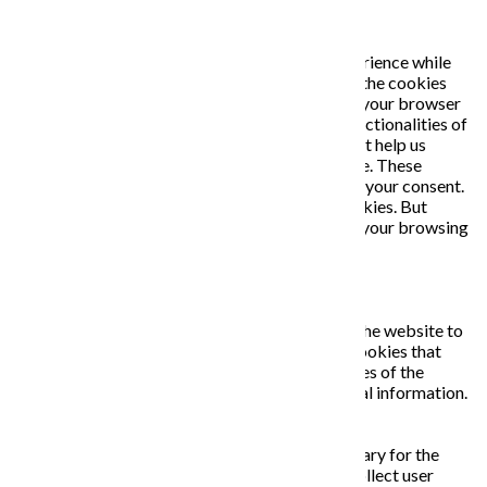
PRIVACY OVERVIEW
This website uses cookies to improve your experience while
you navigate through the website. Out of these, the cookies
that are categorized as necessary are stored on your browser
as they are essential for the working of basic functionalities of
the website. We also use third-party cookies that help us
analyze and understand how you use this website. These
cookies will be stored in your browser only with your consent.
You also have the option to opt-out of these cookies. But
opting out of some of these cookies may affect your browsing
experience.
Necessary
Necessary
Vždy zapnuté
Necessary cookies are absolutely essential for the website to
function properly. This category only includes cookies that
ensures basic functionalities and security features of the
website. These cookies do not store any personal information.
Non-necessary
Non-necessary
Any cookies that may not be particularly necessary for the
website to function and is used specifically to collect user