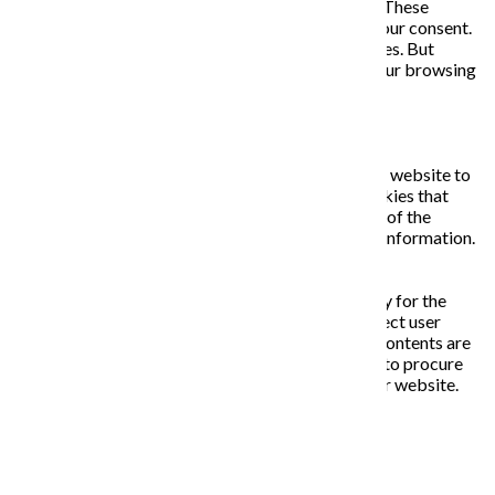
analyze and understand how you use this website. These
cookies will be stored in your browser only with your consent.
You also have the option to opt-out of these cookies. But
opting out of some of these cookies may affect your browsing
experience.
Necessary
Necessary
Vždy zapnuté
Necessary cookies are absolutely essential for the website to
function properly. This category only includes cookies that
ensures basic functionalities and security features of the
website. These cookies do not store any personal information.
Non-necessary
Non-necessary
Any cookies that may not be particularly necessary for the
website to function and is used specifically to collect user
personal data via analytics, ads, other embedded contents are
termed as non-necessary cookies. It is mandatory to procure
user consent prior to running these cookies on your website.
ULOŽIŤ A PRIJAŤ