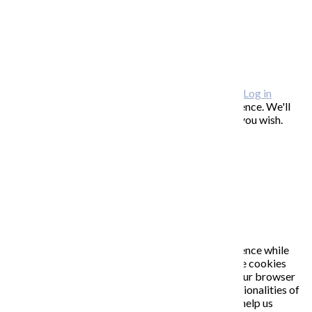
FREEBIES – stiahnite si zadarmo
FAQ / často kladené otázky
ODBER NOVINIEK
Copyright © 2026 KATARÍNA S. KALMANOVÁ ·
Log in
This website uses cookies to improve your experience. We'll
assume you're ok with this, but you can opt-out if you wish.
Accept
Read More
Close
PRIVACY OVERVIEW
This website uses cookies to improve your experience while
you navigate through the website. Out of these, the cookies
that are categorized as necessary are stored on your browser
as they are essential for the working of basic functionalities of
the website. We also use third-party cookies that help us