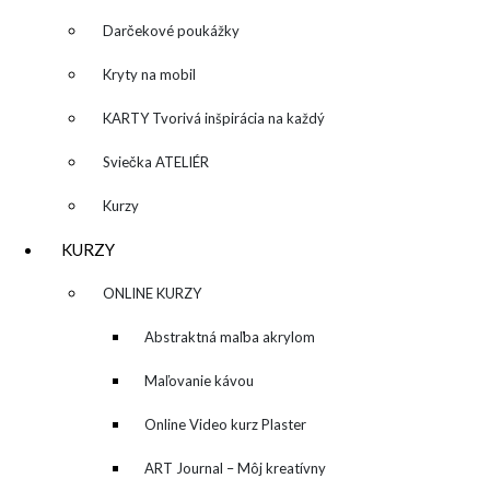
Darčekové poukážky
Kryty na mobil
KARTY Tvorivá inšpirácia na každý
deň
Sviečka ATELIÉR
Kurzy
KURZY
▼
ONLINE KURZY
▼
Abstraktná maľba akrylom
(Mixed Media)
Maľovanie kávou
Online Video kurz Plaster
ART
ART Journal – Môj kreatívny