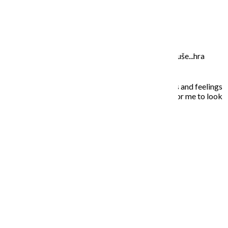
O MNE – ABOUT ME
Moje maľovanie je intuitívne, sú to príbehy mojej duše...hra
farieb a ich nekonečných kombinácií na plátne.
In my paintings I try to capture everyday situations and feelings
that touched my soul. Painting is the opportunity for me to look
inside, to unleash what is behind the story…
NAPÍŠTE MI – CONTACT ME