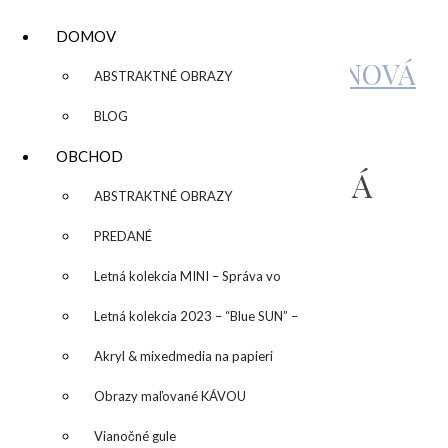
DOMOV
KATARÍNA SUJOVÁ KALMANOVÁ
▼
ABSTRAKTNÉ OBRAZY
BLOG
„JAPANESE
OBCHOD
GARDEN“/“JAPONSKÁ
▼
ABSTRAKTNÉ OBRAZY
ZÁHRADA“
PREDANÉ
Letná kolekcia MINI – Správa vo
by
fľaši
Letná kolekcia 2023 – “Blue SUN” –
Zľava!
“Modré slnko”
Akryl & mixedmedia na papieri
Obrazy maľované KÁVOU
Vianočné gule