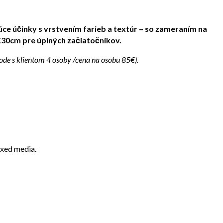
júce účinky s vrstvením farieb a textúr – so zameraním na
X30cm pre úplných začiatočníkov.
e s klientom 4 osoby /cena na osobu 85€).
ixed media.