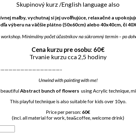
Skupinový kurz /English language also
ívnej maľby, vychutnaj si jej uvoľňujúce, relaxačné a upokoju
odľa výberu na väčšie plátno (50x60cm) alebo 40x40cm, či 40
orkshop. Minimálny počet účastníkov na súkromný termín – po dohod
Cena kurzu pre osobu: 60€
Trvanie kurzu cca 2,5 hodiny
———————————————–
Unwind with painting with me!
 beautiful
Abstract bunch of flowers
using Acrylic technique, m
This playful technique is also suitable for kids over 10yo.
Price per person:
60€
(incl. all material for work, tea&coffee, welcome drink)