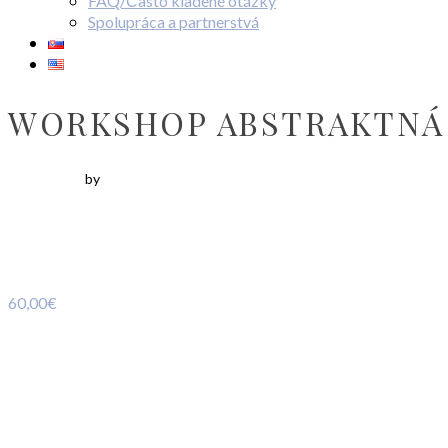
FAQ/Často kladené otázky
Spolupráca a partnerstvá
WORKSHOP ABSTRAKTNÁ K
by
60,00
€