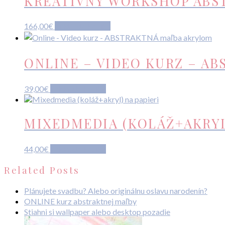
KREATÍVNY WORKSHOP ABS
166,00
€
Pridať do košíka
ONLINE – VIDEO KURZ – A
39,00
€
Pridať do košíka
MIXEDMEDIA (KOLÁŽ+AKRYL
44,00
€
Pridať do košíka
Related Posts
Plánujete svadbu? Alebo originálnu oslavu narodenín?
ONLINE kurz abstraktnej maľby
Stiahni si wallpaper alebo desktop pozadie