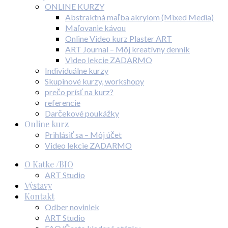
ONLINE KURZY
Abstraktná maľba akrylom (Mixed Media)
Maľovanie kávou
Online Video kurz Plaster ART
ART Journal – Môj kreatívny denník
Video lekcie ZADARMO
Individuálne kurzy
Skupinové kurzy, workshopy
prečo prísť na kurz?
referencie
Darčekové poukážky
Online kurz
Prihlásiť sa – Môj účet
Video lekcie ZADARMO
O Katke /BIO
ART Studio
Výstavy
Kontakt
Odber noviniek
ART Studio