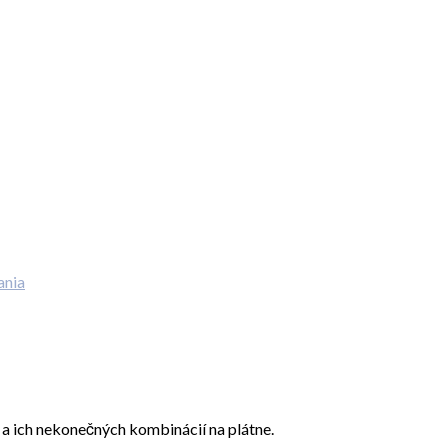
ania
eb a ich nekonečných kombinácií na plátne.