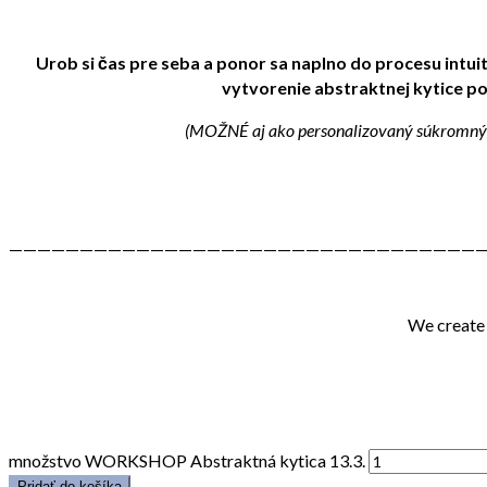
Urob si čas pre seba a ponor sa naplno do procesu intuit
vytvorenie abstraktnej kytice p
(MOŽNÉ aj ako personalizovaný súkromný w
——————————————————————————————————
We create
množstvo WORKSHOP Abstraktná kytica 13.3.
Pridať do košíka