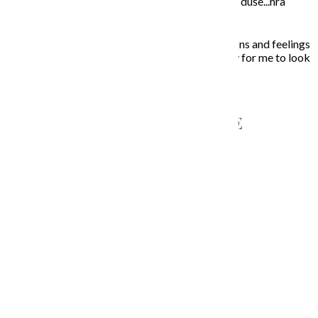
Moje maľovanie je intuitívne, sú to príbehy mojej duše...hra
farieb a ich nekonečných kombinácií na plátne.
In my paintings I try to capture everyday situations and feelings
that touched my soul. Painting is the opportunity for me to look
inside, to unleash what is behind the story…
NAPÍŠTE MI – CONTACT ME