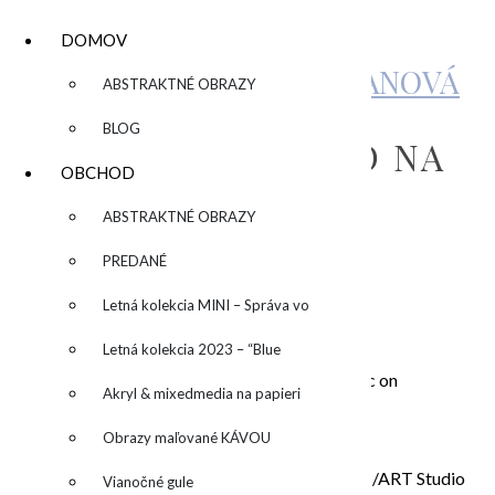
DOMOV
KATARÍNA SUJOVÁ KALMANOVÁ
▼
ABSTRAKTNÉ OBRAZY
BLOG
OBRAZ „PRASIATKO NA
OBCHOD
KRIŽOVATKE“
▼
ABSTRAKTNÉ OBRAZY
PREDANÉ
by
Letná kolekcia MINI – Správa vo
1.200,00
€
fľaši
Letná kolekcia 2023 – “Blue
„Prasiatko na križovatke“, akryl na plátne /acrylic on
SUN” – “Modré slnko”
Akryl & mixedmedia na papieri
canvas/100×100 cm
Obraz sa predáva nezarámovaný.
Obrazy maľované KÁVOU
V prípade osobného odberu v ateliéri Bratislava /ART Studio
Vianočné gule