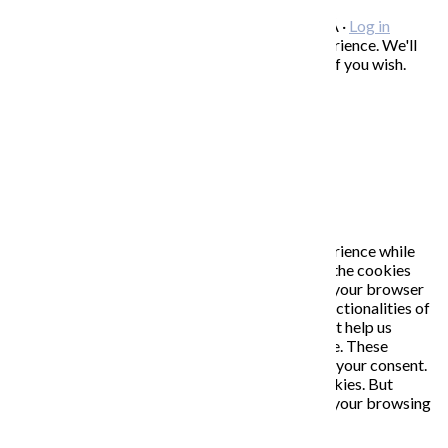
Copyright © 2026 KATARÍNA S. KALMANOVÁ ·
Log in
This website uses cookies to improve your experience. We'll
assume you're ok with this, but you can opt-out if you wish.
Accept
Read More
Close
PRIVACY OVERVIEW
This website uses cookies to improve your experience while
you navigate through the website. Out of these, the cookies
that are categorized as necessary are stored on your browser
as they are essential for the working of basic functionalities of
the website. We also use third-party cookies that help us
analyze and understand how you use this website. These
cookies will be stored in your browser only with your consent.
You also have the option to opt-out of these cookies. But
opting out of some of these cookies may affect your browsing
experience.
Necessary