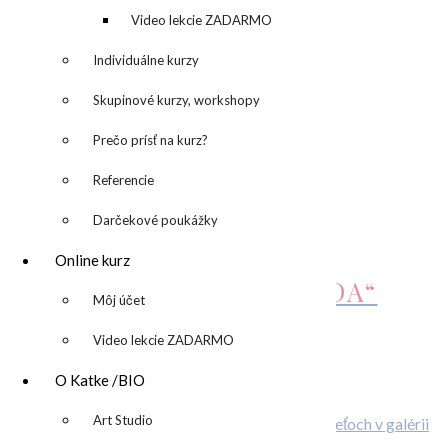
DOSAH”
kreatívny denník
Video lekcie ZADARMO
Individuálne kurzy
790,00
€
Pridať do košíka
Skupinové kurzy, workshopy
„OLIVE & BLACK“
Prečo prísť na kurz?
Referencie
1.100,00
€
Pridať do košíka
Darčekové poukážky
OBRAZ „WHITE
Online kurz
MOOD“/BIELA NÁLADA“
▼
Môj účet
450,00
€
Viac info
Video lekcie ZADARMO
Related Posts
O Katke /BIO
▼
Art Studio
O deťoch v galérii
ONLINE kurz abstraktnej maľby