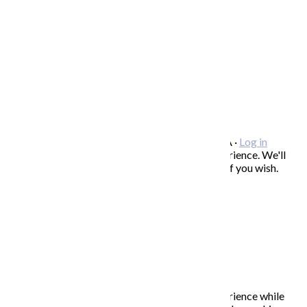
SPOLUPRÁCA/ COLLABORATIONS
OCHRANA OSOBNÝCH ÚDAJOV
/
VOP
FREEBIES – stiahnite si zadarmo
FAQ / často kladené otázky
ODBER NOVINIEK
Copyright © 2026 KATARÍNA S. KALMANOVÁ ·
Log in
This website uses cookies to improve your experience. We'll
assume you're ok with this, but you can opt-out if you wish.
Accept
Read More
Close
PRIVACY OVERVIEW
This website uses cookies to improve your experience while