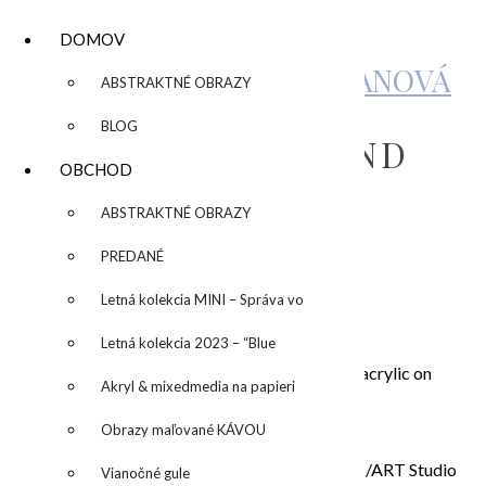
DOMOV
KATARÍNA SUJOVÁ KALMANOVÁ
▼
ABSTRAKTNÉ OBRAZY
BLOG
OBRAZ „SO FAST AND
OBCHOD
BEAUTIFUL I“
▼
ABSTRAKTNÉ OBRAZY
PREDANÉ
by
Letná kolekcia MINI – Správa vo
250,00
€
fľaši
Letná kolekcia 2023 – “Blue
„SO FAST AND BEAUTIFUL I“, akryl na plátne /acrylic on
SUN” – “Modré slnko”
Akryl & mixedmedia na papieri
canvas/ 50×50 cm
Obraz sa predáva nezarámovaný.
Obrazy maľované KÁVOU
V prípade osobného odberu v ateliéri Bratislava /ART Studio
Vianočné gule