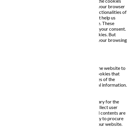
you navigate through the website. Out of these, the cookies
that are categorized as necessary are stored on your browser
as they are essential for the working of basic functionalities of
the website. We also use third-party cookies that help us
analyze and understand how you use this website. These
cookies will be stored in your browser only with your consent.
You also have the option to opt-out of these cookies. But
opting out of some of these cookies may affect your browsing
experience.
Necessary
Necessary
Vždy zapnuté
Necessary cookies are absolutely essential for the website to
function properly. This category only includes cookies that
ensures basic functionalities and security features of the
website. These cookies do not store any personal information.
Non-necessary
Non-necessary
Any cookies that may not be particularly necessary for the
website to function and is used specifically to collect user
personal data via analytics, ads, other embedded contents are
termed as non-necessary cookies. It is mandatory to procure
user consent prior to running these cookies on your website.
ULOŽIŤ A PRIJAŤ