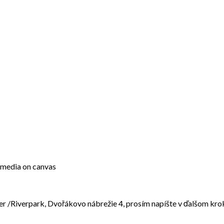
d media on canvas
River /Riverpark, Dvořákovo nábrežie 4, prosím napíšte v ďalšo