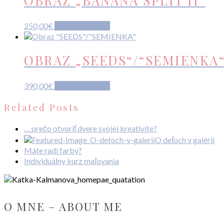
OBRAZ „BANANA SPLIT II“
250,00
€
Pridať do košíka
OBRAZ „SEEDS“/“SEMIENKA
390,00
€
Pridať do košíka
Related Posts
… prečo otvoriť dvere svojej kreativite?
O deťoch v galérii
Máte radi farby?
Individuálny kurz maľovania
O MNE – ABOUT ME