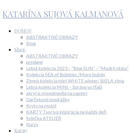
KATARÍNA SUJOVÁ KALMANOVÁ
DOMOV
ABSTRAKTNÉ OBRAZY
Blog
Shop
ABSTRAKTNÉ OBRAZY
predané
Letná kolekcia 2023 – “Blue SUN” – “Modré slnko”
Kolekcia SEA of Bubbles /More bublín
Zimná kolekcia mini WHITE winter/ BIELA zima
Letná kolekcia MINI – Správa vo fľaši
akryl & mixedmedia na papieri
Darčekové poukážky
Kryty na mobil
KARTY Tvorivá inšpirácia na každý deň
Sviečka ATELIÉR
Kurzy
Kurzy