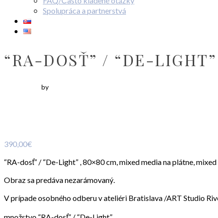
FAQ/Často kladené otázky
Spolupráca a partnerstvá
“RA-DOSŤ” / “DE-LIGHT”
by
390,00
€
“RA-dosť” / “De-Light” , 80×80 cm, mixed media na plátne, mixe
Obraz sa predáva nezarámovaný.
V prípade osobného odberu v ateliéri Bratislava /ART Studio 
množstvo “RA-dosť” / “De-Light”