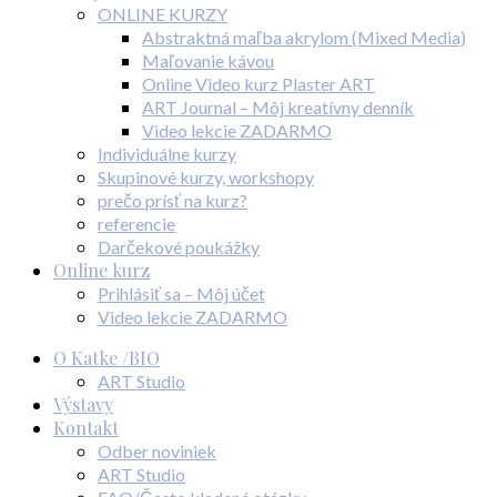
ONLINE KURZY
Abstraktná maľba akrylom (Mixed Media)
Maľovanie kávou
Online Video kurz Plaster ART
ART Journal – Môj kreatívny denník
Video lekcie ZADARMO
Individuálne kurzy
Skupinové kurzy, workshopy
prečo prísť na kurz?
referencie
Darčekové poukážky
Online kurz
Prihlásiť sa – Môj účet
Video lekcie ZADARMO
O Katke /BIO
ART Studio
Výstavy
Kontakt
Odber noviniek
ART Studio