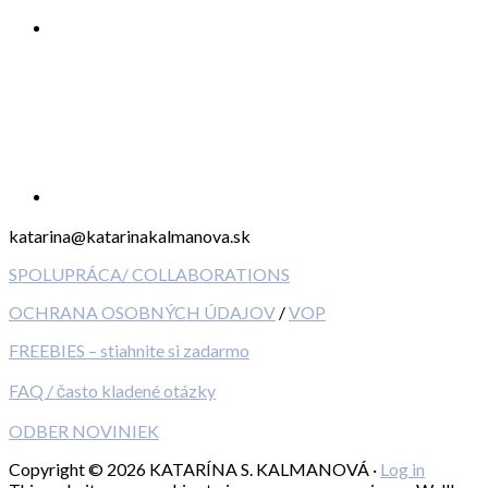
katarina@katarinakalmanova.sk
SPOLUPRÁCA/ COLLABORATIONS
OCHRANA OSOBNÝCH ÚDAJOV
/
VOP
FREEBIES – stiahnite si zadarmo
FAQ / často kladené otázky
ODBER NOVINIEK
Copyright © 2026 KATARÍNA S. KALMANOVÁ ·
Log in