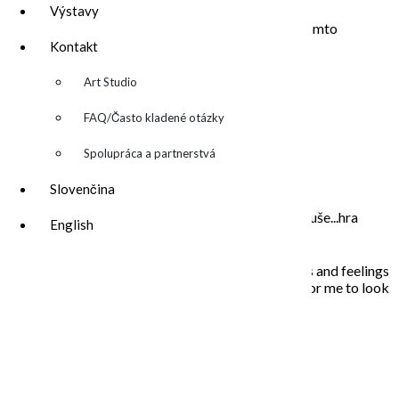
Výstavy
Uložiť moje meno, e-mail a webovú stránku v tomto
Kontakt
prehliadači pre moje budúce komentáre.
▼
Art Studio
FAQ/Často kladené otázky
Spolupráca a partnerstvá
O MNE – ABOUT ME
Slovenčina
Moje maľovanie je intuitívne, sú to príbehy mojej duše...hra
English
farieb a ich nekonečných kombinácií na plátne.
In my paintings I try to capture everyday situations and feelings
that touched my soul. Painting is the opportunity for me to look
inside, to unleash what is behind the story…
NAPÍŠTE MI – CONTACT ME