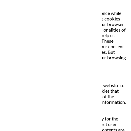
This website uses cookies to improve your experience while
you navigate through the website. Out of these, the cookies
that are categorized as necessary are stored on your browser
as they are essential for the working of basic functionalities of
the website. We also use third-party cookies that help us
analyze and understand how you use this website. These
cookies will be stored in your browser only with your consent.
You also have the option to opt-out of these cookies. But
opting out of some of these cookies may affect your browsing
experience.
Necessary
Necessary
Vždy zapnuté
Necessary cookies are absolutely essential for the website to
function properly. This category only includes cookies that
ensures basic functionalities and security features of the
website. These cookies do not store any personal information.
Non-necessary
Non-necessary
Any cookies that may not be particularly necessary for the
website to function and is used specifically to collect user
personal data via analytics, ads, other embedded contents are