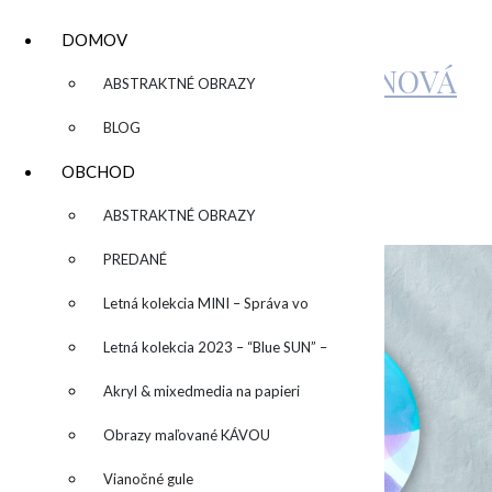
DOMOV
KATARÍNA SUJOVÁ KALMANOVÁ
▼
ABSTRAKTNÉ OBRAZY
BLOG
HAPPY BUBBLES I
OBCHOD
▼
ABSTRAKTNÉ OBRAZY
by
admin
Leave a Comment
PREDANÉ
Letná kolekcia MINI – Správa vo
fľaši
Letná kolekcia 2023 – “Blue SUN” –
“Modré slnko”
Akryl & mixedmedia na papieri
Obrazy maľované KÁVOU
Vianočné gule