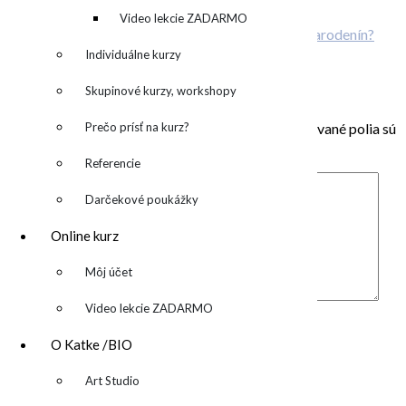
ONLINE kurz abstraktnej maľby
denník
Video lekcie ZADARMO
Plánujete svadbu? Alebo originálnu oslavu narodenín?
Individuálny kurz maľovania
Individuálne kurzy
Pridaj komentár
Skupinové kurzy, workshopy
Prečo prísť na kurz?
Vaša e-mailová adresa nebude zverejnená.
Vyžadované polia sú
označené
*
Referencie
Darčekové poukážky
Online kurz
▼
Môj účet
Komentár
*
Video lekcie ZADARMO
Meno
*
O Katke /BIO
E-mail
*
▼
Art Studio
Adresa webu