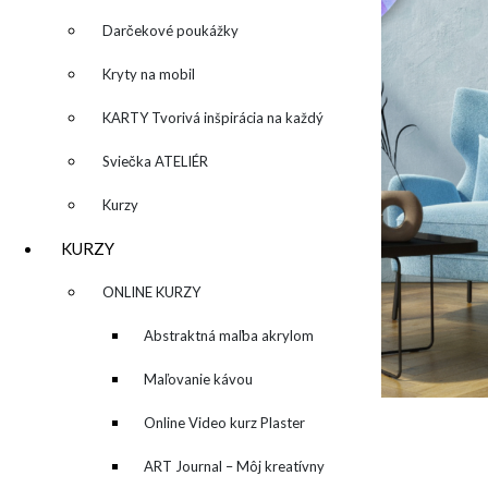
Darčekové poukážky
Kryty na mobil
KARTY Tvorivá inšpirácia na každý
deň
Sviečka ATELIÉR
Kurzy
KURZY
▼
ONLINE KURZY
▼
Abstraktná maľba akrylom
(Mixed Media)
Maľovanie kávou
Online Video kurz Plaster
Related Posts
ART
ART Journal – Môj kreatívny
… prečo otvoriť dvere svojej kreativite?