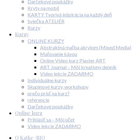
Darčekové poukážky
Kryty na mobil
KARTY Tvorivá inšpirácia na každý deň
Sviečka ATELIÉR
Kurzy
Kurzy
ONLINE KURZY
Abstraktná maľba akrylom (Mixed Media)
Maľovanie kávou
Online Video kurz Plaster ART
ART Journal – Môj kreatívny denník
Video lekcie ZADARMO
Individuálne kurzy
Skupinové kurzy, workshopy
prečo prísť na kurz?
referencie
Darčekové poukážky
Online kurz
Prihlásiť sa – Môj účet
Video lekcie ZADARMO
O Katke /BIO