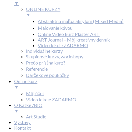
▼
ONLINE KURZY
▼
Abstraktná maľba akrylom (Mixed Media)
Maľovanie kávou
Online Video kurz Plaster ART
ART Journal – Môj kreatívny denník
Video lekcie ZADARMO
Individuálne kurzy
Skupinové kurzy, workshopy
Prečo prísť na kurz?
Referencie
Darčekové poukážky
Online kurz
▼
Môj účet
Video lekcie ZADARMO
O Katke /BIO
▼
Art Studio
Výstavy
Kontakt