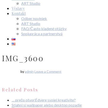
ART Studio
Výstavy
Kontakt
Odber noviniek
ART Studio
FAQ/Často kladené otázky
Spolupráca a partnerstvá
IMG_3600
by
admin
Leave a Comment
Related Posts
… prečo otvoriť dvere svojej kreativite?
Stiahni si wallpaper alebo desktop pozadie