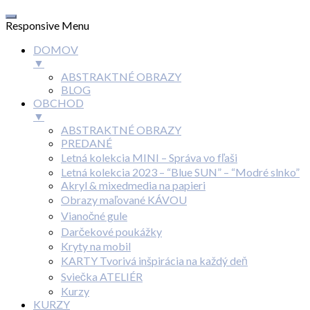
Responsive Menu
DOMOV
▼
ABSTRAKTNÉ OBRAZY
BLOG
OBCHOD
▼
ABSTRAKTNÉ OBRAZY
PREDANÉ
Letná kolekcia MINI – Správa vo fľaši
Letná kolekcia 2023 – “Blue SUN” – “Modré slnko”
Akryl & mixedmedia na papieri
Obrazy maľované KÁVOU
Vianočné gule
Darčekové poukážky
Kryty na mobil
KARTY Tvorivá inšpirácia na každý deň
Sviečka ATELIÉR
Kurzy
KURZY