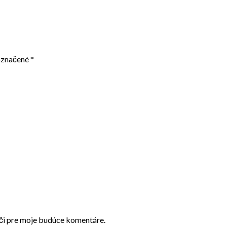
označené
*
ači pre moje budúce komentáre.