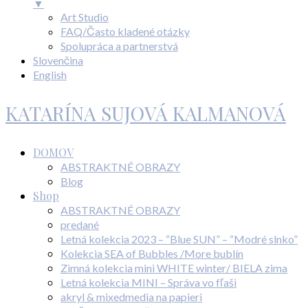
▼
Art Studio
FAQ/Často kladené otázky
Spolupráca a partnerstvá
Slovenčina
English
KATARÍNA SUJOVÁ KALMANOVÁ
DOMOV
ABSTRAKTNÉ OBRAZY
Blog
Shop
ABSTRAKTNÉ OBRAZY
predané
Letná kolekcia 2023 – “Blue SUN” – “Modré slnko”
Kolekcia SEA of Bubbles /More bublín
Zimná kolekcia mini WHITE winter/ BIELA zima
Letná kolekcia MINI – Správa vo fľaši
akryl & mixedmedia na papieri