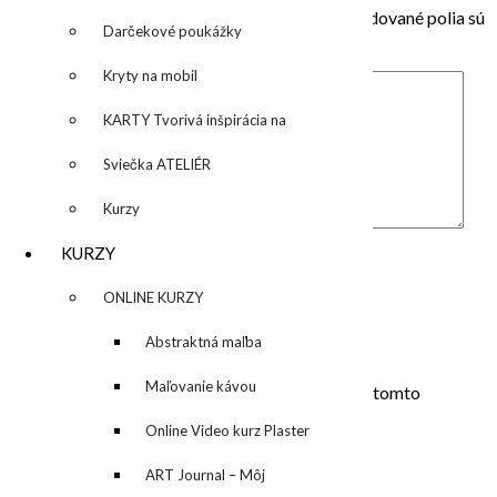
Vaša e-mailová adresa nebude zverejnená.
Vyžadované polia sú
Darčekové poukážky
označené
*
Kryty na mobil
KARTY Tvorivá inšpirácia na
každý deň
Sviečka ATELIÉR
Kurzy
Komentár
*
KURZY
Meno
*
▼
ONLINE KURZY
E-mail
*
▼
Abstraktná maľba
Adresa webu
akrylom (Mixed Media)
Maľovanie kávou
Uložiť moje meno, e-mail a webovú stránku v tomto
prehliadači pre moje budúce komentáre.
Online Video kurz Plaster
ART
ART Journal – Môj