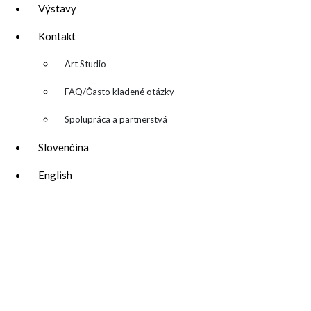
Výstavy
Kontakt
▼
Art Studio
FAQ/Často kladené otázky
Spolupráca a partnerstvá
Slovenčina
English
katarina@katarinakalmanova.sk
SPOLUPRÁCA/ COLLABORATIONS
OCHRANA OSOBNÝCH ÚDAJOV
/
VOP