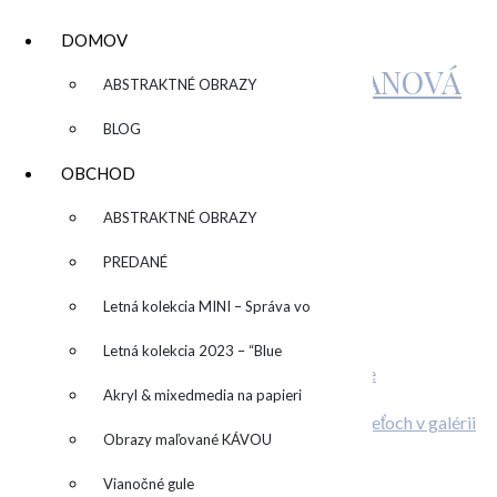
DOMOV
KATARÍNA SUJOVÁ KALMANOVÁ
▼
ABSTRAKTNÉ OBRAZY
BLOG
IMG_6799
OBCHOD
▼
ABSTRAKTNÉ OBRAZY
by
admin
Leave a Comment
PREDANÉ
Related Posts
Letná kolekcia MINI – Správa vo
ONLINE kurz abstraktnej maľby
fľaši
Letná kolekcia 2023 – “Blue
Stiahni si wallpaper alebo desktop pozadie
Individuálny kurz maľovania
SUN” – “Modré slnko”
Akryl & mixedmedia na papieri
O deťoch v galérii
Obrazy maľované KÁVOU
Pridaj komentár
Vianočné gule