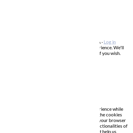
FREEBIES – stiahnite si zadarmo
FAQ / často kladené otázky
ODBER NOVINIEK
Copyright © 2026 KATARÍNA S. KALMANOVÁ ·
Log in
This website uses cookies to improve your experience. We'll
assume you're ok with this, but you can opt-out if you wish.
Accept
Read More
Close
PRIVACY OVERVIEW
This website uses cookies to improve your experience while
you navigate through the website. Out of these, the cookies
that are categorized as necessary are stored on your browser
as they are essential for the working of basic functionalities of
the website. We also use third-party cookies that help us