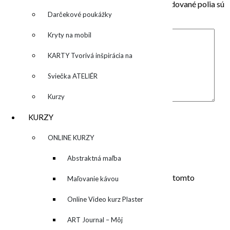
Vaša e-mailová adresa nebude zverejnená.
Vyžadované polia sú
označené
*
Darčekové poukážky
Kryty na mobil
KARTY Tvorivá inšpirácia na
každý deň
Sviečka ATELIÉR
Kurzy
Komentár
*
Meno
*
KURZY
E-mail
*
▼
ONLINE KURZY
Adresa webu
▼
Abstraktná maľba
Uložiť moje meno, e-mail a webovú stránku v tomto
akrylom (Mixed Media)
Maľovanie kávou
prehliadači pre moje budúce komentáre.
Online Video kurz Plaster
ART
ART Journal – Môj