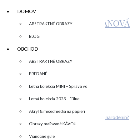
DOMOV
KATARÍNA SUJOVÁ KALMANOVÁ
▼
ABSTRAKTNÉ OBRAZY
BLOG
IMG_4660
OBCHOD
▼
ABSTRAKTNÉ OBRAZY
by
admin
Leave a Comment
PREDANÉ
Related Posts
Letná kolekcia MINI – Správa vo
Individuálny kurz maľovania
fľaši
Letná kolekcia 2023 – “Blue
Máte radi farby?
Kreatívny TEAMBUILDING
SUN” – “Modré slnko”
Akryl & mixedmedia na papieri
Plánujete svadbu? Alebo originálnu oslavu narodenín?
Obrazy maľované KÁVOU
Pridaj komentár
Vianočné gule