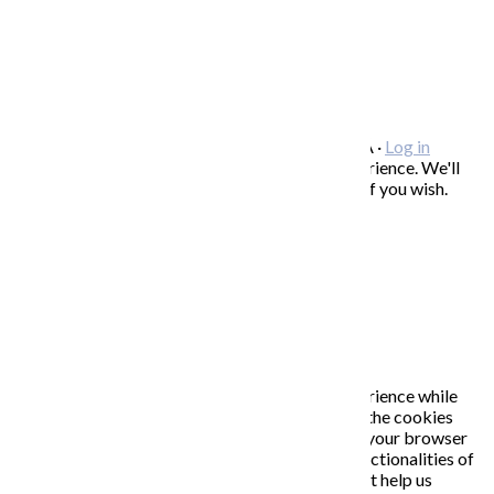
FREEBIES – stiahnite si zadarmo
FAQ / často kladené otázky
ODBER NOVINIEK
Copyright © 2026 KATARÍNA S. KALMANOVÁ ·
Log in
This website uses cookies to improve your experience. We'll
assume you're ok with this, but you can opt-out if you wish.
Accept
Read More
Close
PRIVACY OVERVIEW
This website uses cookies to improve your experience while
you navigate through the website. Out of these, the cookies
that are categorized as necessary are stored on your browser
as they are essential for the working of basic functionalities of
the website. We also use third-party cookies that help us