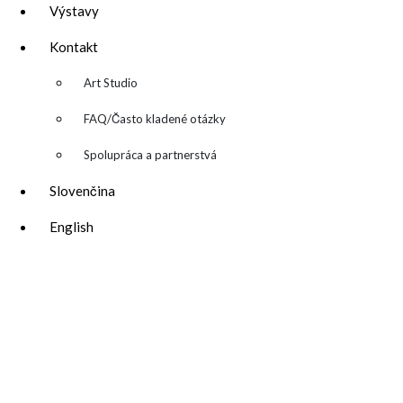
Výstavy
Kontakt
▼
Art Studio
FAQ/Často kladené otázky
Spolupráca a partnerstvá
Slovenčina
English
katarina@katarinakalmanova.sk
SPOLUPRÁCA/ COLLABORATIONS
OCHRANA OSOBNÝCH ÚDAJOV
/
VOP