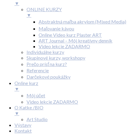
▼
ONLINE KURZY
▼
Abstraktná maľba akrylom (Mixed Media)
Maľovanie kávou
Online Video kurz Plaster ART
ART Journal – Môj kreatívny denník
Video lekcie ZADARMO
Individuálne kurzy
Skupinové kurzy, workshopy
Prečo prísť na kurz?
Referencie
Darčekové poukážky
Online kurz
▼
Môj účet
Video lekcie ZADARMO
O Katke /BIO
▼
Art Studio
Výstavy
Kontakt