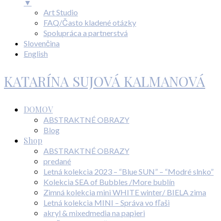
▼
Art Studio
FAQ/Často kladené otázky
Spolupráca a partnerstvá
Slovenčina
English
KATARÍNA SUJOVÁ KALMANOVÁ
DOMOV
ABSTRAKTNÉ OBRAZY
Blog
Shop
ABSTRAKTNÉ OBRAZY
predané
Letná kolekcia 2023 – “Blue SUN” – “Modré slnko”
Kolekcia SEA of Bubbles /More bublín
Zimná kolekcia mini WHITE winter/ BIELA zima
Letná kolekcia MINI – Správa vo fľaši
akryl & mixedmedia na papieri