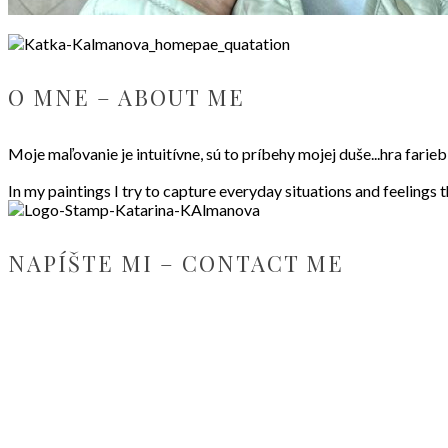
O MNE – ABOUT ME
Moje maľovanie je intuitívne, sú to príbehy mojej duše...hra fari
In my paintings I try to capture everyday situations and feelings 
NAPÍŠTE MI – CONTACT ME