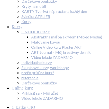
Darčekové poukážky
Kryty na mobil
KARTY Tvorivá inšpirácia na každý deň
Sviečka ATELIÉR
Kurzy
Kurzy
ONLINE KURZY
Abstraktná maľba akrylom (Mixed Media)
Maľovanie kávou
Online Video kurz Plaster ART
ART Journal – Môj kreatívny denník
Video lekcie ZADARMO
Individuálne kurzy
Skupinové kurzy, workshopy
prečo prísť na kurz?
referencie
Darčekové poukážky
Online kurz
Prihlásiť sa – Môj účet
Video lekcie ZADARMO
O Katke /BIO