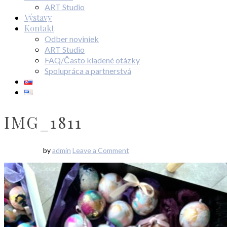
ART Studio
Výstavy
Kontakt
Odber noviniek
ART Studio
FAQ/Často kladené otázky
Spolupráca a partnerstvá
IMG_1811
by
admin
Leave a Comment