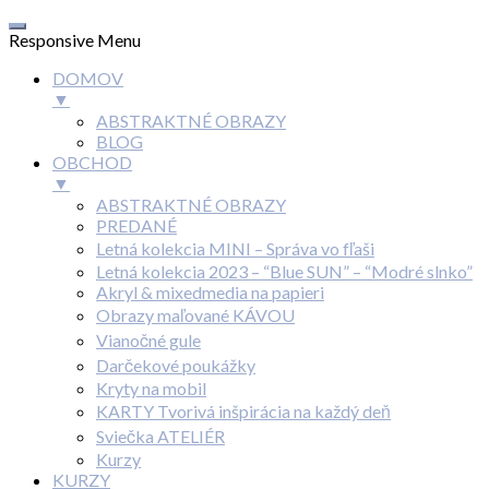
Responsive Menu
DOMOV
▼
ABSTRAKTNÉ OBRAZY
BLOG
OBCHOD
▼
ABSTRAKTNÉ OBRAZY
PREDANÉ
Letná kolekcia MINI – Správa vo fľaši
Letná kolekcia 2023 – “Blue SUN” – “Modré slnko”
Akryl & mixedmedia na papieri
Obrazy maľované KÁVOU
Vianočné gule
Darčekové poukážky
Kryty na mobil
KARTY Tvorivá inšpirácia na každý deň
Sviečka ATELIÉR
Kurzy
KURZY