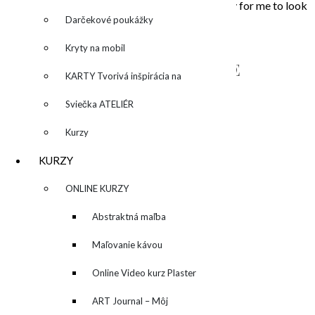
that touched my soul. Painting is the opportunity for me to look
inside, to unleash what is behind the story…
Darčekové poukážky
Kryty na mobil
NAPÍŠTE MI – CONTACT ME
KARTY Tvorivá inšpirácia na
každý deň
Sviečka ATELIÉR
Kurzy
KURZY
▼
ONLINE KURZY
▼
Abstraktná maľba
akrylom (Mixed Media)
Maľovanie kávou
Online Video kurz Plaster
ART
ART Journal – Môj