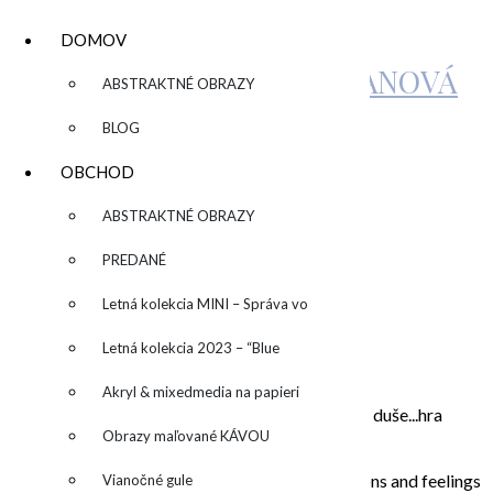
DOMOV
KATARÍNA SUJOVÁ KALMANOVÁ
▼
ABSTRAKTNÉ OBRAZY
BLOG
XMAS ROSES
OBCHOD
▼
ABSTRAKTNÉ OBRAZY
by
admin
Leave a Comment
PREDANÉ
Letná kolekcia MINI – Správa vo
O MNE – ABOUT ME
fľaši
Letná kolekcia 2023 – “Blue
SUN” – “Modré slnko”
Akryl & mixedmedia na papieri
Moje maľovanie je intuitívne, sú to príbehy mojej duše...hra
Obrazy maľované KÁVOU
farieb a ich nekonečných kombinácií na plátne.
In my paintings I try to capture everyday situations and feelings
Vianočné gule