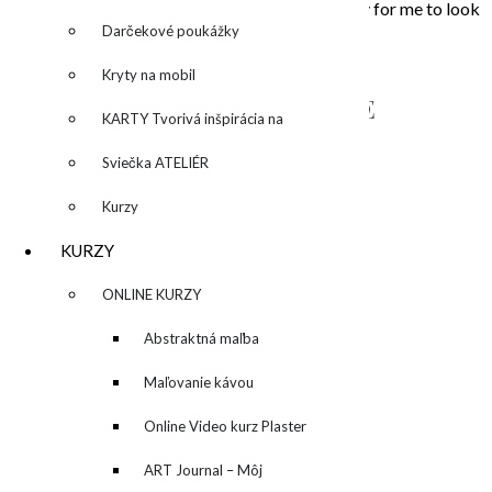
that touched my soul. Painting is the opportunity for me to look
inside, to unleash what is behind the story…
Darčekové poukážky
Kryty na mobil
NAPÍŠTE MI – CONTACT ME
KARTY Tvorivá inšpirácia na
každý deň
Sviečka ATELIÉR
Kurzy
KURZY
▼
ONLINE KURZY
▼
Abstraktná maľba
akrylom (Mixed Media)
Maľovanie kávou
Online Video kurz Plaster
ART
ART Journal – Môj