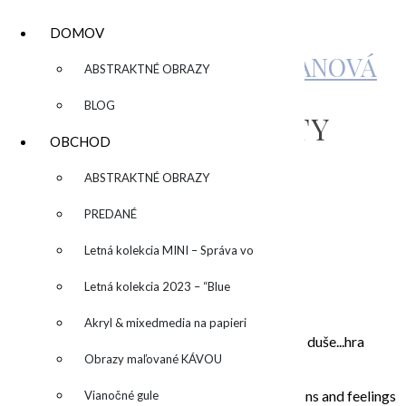
DOMOV
KATARÍNA SUJOVÁ KALMANOVÁ
▼
ABSTRAKTNÉ OBRAZY
BLOG
SNOWWHITEBEAUTY
OBCHOD
▼
ABSTRAKTNÉ OBRAZY
by
admin
Leave a Comment
PREDANÉ
Letná kolekcia MINI – Správa vo
O MNE – ABOUT ME
fľaši
Letná kolekcia 2023 – “Blue
SUN” – “Modré slnko”
Akryl & mixedmedia na papieri
Moje maľovanie je intuitívne, sú to príbehy mojej duše...hra
Obrazy maľované KÁVOU
farieb a ich nekonečných kombinácií na plátne.
In my paintings I try to capture everyday situations and feelings
Vianočné gule