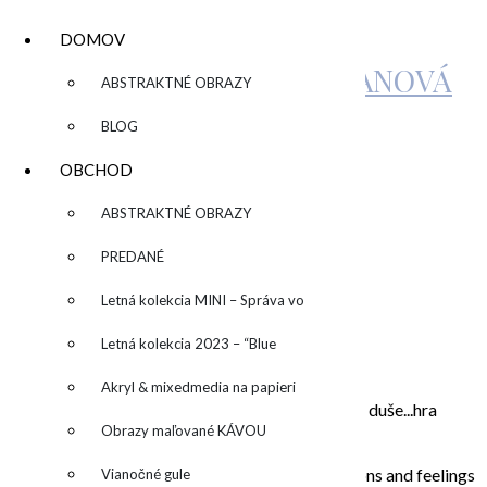
DOMOV
KATARÍNA SUJOVÁ KALMANOVÁ
▼
ABSTRAKTNÉ OBRAZY
BLOG
XMAS_MINIMAL1
OBCHOD
▼
ABSTRAKTNÉ OBRAZY
by
admin
Leave a Comment
PREDANÉ
Letná kolekcia MINI – Správa vo
O MNE – ABOUT ME
fľaši
Letná kolekcia 2023 – “Blue
SUN” – “Modré slnko”
Akryl & mixedmedia na papieri
Moje maľovanie je intuitívne, sú to príbehy mojej duše...hra
Obrazy maľované KÁVOU
farieb a ich nekonečných kombinácií na plátne.
In my paintings I try to capture everyday situations and feelings
Vianočné gule