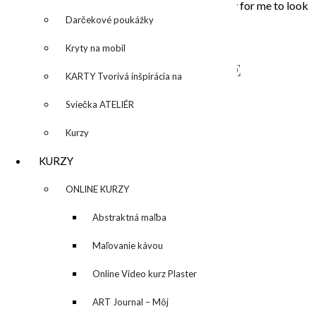
that touched my soul. Painting is the opportunity for me to look
inside, to unleash what is behind the story…
Darčekové poukážky
Kryty na mobil
NAPÍŠTE MI – CONTACT ME
KARTY Tvorivá inšpirácia na
každý deň
Sviečka ATELIÉR
Kurzy
KURZY
▼
ONLINE KURZY
▼
Abstraktná maľba
akrylom (Mixed Media)
Maľovanie kávou
Online Video kurz Plaster
ART
ART Journal – Môj