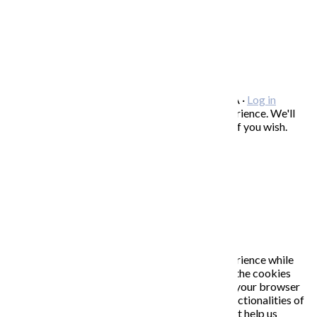
FREEBIES – stiahnite si zadarmo
FAQ / často kladené otázky
ODBER NOVINIEK
Copyright © 2026 KATARÍNA S. KALMANOVÁ ·
Log in
This website uses cookies to improve your experience. We'll
assume you're ok with this, but you can opt-out if you wish.
Accept
Read More
Close
PRIVACY OVERVIEW
This website uses cookies to improve your experience while
you navigate through the website. Out of these, the cookies
that are categorized as necessary are stored on your browser
as they are essential for the working of basic functionalities of
the website. We also use third-party cookies that help us