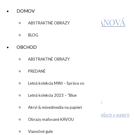
DOMOV
KATARÍNA SUJOVÁ KALMANOVÁ
▼
ABSTRAKTNÉ OBRAZY
BLOG
IMG_6691-1024×678
OBCHOD
▼
ABSTRAKTNÉ OBRAZY
by
Zuzka
Leave a Comment
PREDANÉ
Related Posts
Letná kolekcia MINI – Správa vo
Individuálny kurz maľovania
fľaši
Letná kolekcia 2023 – “Blue
Stiahni si wallpaper alebo desktop pozadie
ONLINE kurz abstraktnej maľby
SUN” – “Modré slnko”
Akryl & mixedmedia na papieri
O deťoch v galérii
Obrazy maľované KÁVOU
Pridaj komentár
Vianočné gule