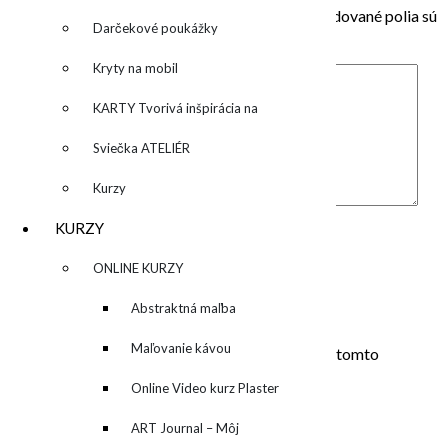
Vaša e-mailová adresa nebude zverejnená.
Vyžadované polia sú
Darčekové poukážky
označené
*
Kryty na mobil
KARTY Tvorivá inšpirácia na
každý deň
Sviečka ATELIÉR
Kurzy
Komentár
*
KURZY
Meno
*
▼
ONLINE KURZY
E-mail
*
▼
Abstraktná maľba
Adresa webu
akrylom (Mixed Media)
Maľovanie kávou
Uložiť moje meno, e-mail a webovú stránku v tomto
prehliadači pre moje budúce komentáre.
Online Video kurz Plaster
ART
ART Journal – Môj