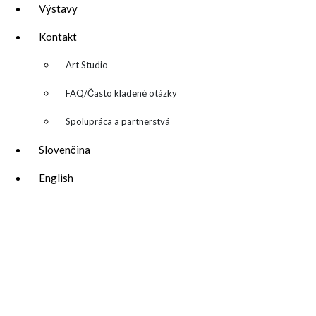
Výstavy
Kontakt
▼
Art Studio
FAQ/Často kladené otázky
Spolupráca a partnerstvá
Slovenčina
English
katarina@katarinakalmanova.sk
SPOLUPRÁCA/ COLLABORATIONS
OCHRANA OSOBNÝCH ÚDAJOV
/
VOP