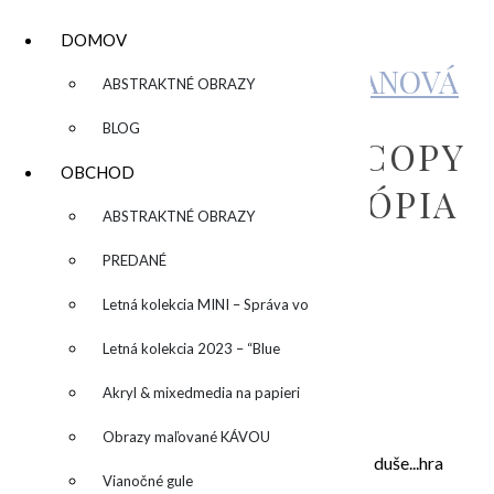
DOMOV
KATARÍNA SUJOVÁ KALMANOVÁ
▼
ABSTRAKTNÉ OBRAZY
BLOG
COPY OF COPY OF COPY
OBCHOD
OF INVID KURZ – KÓPIA
▼
ABSTRAKTNÉ OBRAZY
PREDANÉ
by
admin
Leave a Comment
Letná kolekcia MINI – Správa vo
fľaši
Letná kolekcia 2023 – “Blue
SUN” – “Modré slnko”
Akryl & mixedmedia na papieri
O MNE – ABOUT ME
Obrazy maľované KÁVOU
Moje maľovanie je intuitívne, sú to príbehy mojej duše...hra
Vianočné gule
farieb a ich nekonečných kombinácií na plátne.