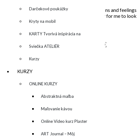
Darčekové poukážky
In my paintings I try to capture everyday situations and feelings
that touched my soul. Painting is the opportunity for me to look
Kryty na mobil
inside, to unleash what is behind the story…
KARTY Tvorivá inšpirácia na
NAPÍŠTE MI – CONTACT ME
každý deň
Sviečka ATELIÉR
Kurzy
KURZY
▼
ONLINE KURZY
▼
Abstraktná maľba
akrylom (Mixed Media)
Maľovanie kávou
Online Video kurz Plaster
ART
ART Journal – Môj