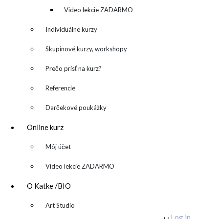
kreatívny denník
Video lekcie ZADARMO
Individuálne kurzy
Skupinové kurzy, workshopy
Prečo prísť na kurz?
Referencie
Darčekové poukážky
katarina@katarinakalmanova.sk
Online kurz
SPOLUPRÁCA/ COLLABORATIONS
OCHRANA OSOBNÝCH ÚDAJOV
/
VOP
▼
Môj účet
FREEBIES – stiahnite si zadarmo
Video lekcie ZADARMO
FAQ / často kladené otázky
O Katke /BIO
ODBER NOVINIEK
▼
Art Studio
Copyright © 2026 KATARÍNA S. KALMANOVÁ ·
Log in