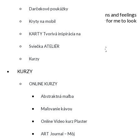
farieb a ich nekonečných kombinácií na plátne.
Darčekové poukážky
In my paintings I try to capture everyday situations and feelings
that touched my soul. Painting is the opportunity for me to look
Kryty na mobil
inside, to unleash what is behind the story…
KARTY Tvorivá inšpirácia na
každý deň
Sviečka ATELIÉR
NAPÍŠTE MI – CONTACT ME
Kurzy
KURZY
▼
ONLINE KURZY
▼
Abstraktná maľba
akrylom (Mixed Media)
Maľovanie kávou
Online Video kurz Plaster
ART
ART Journal – Môj