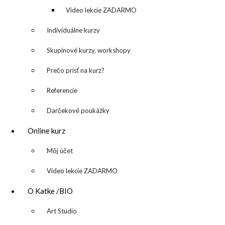
kreatívny denník
Video lekcie ZADARMO
Individuálne kurzy
Skupinové kurzy, workshopy
Prečo prísť na kurz?
Referencie
Darčekové poukážky
katarina@katarinakalmanova.sk
Online kurz
SPOLUPRÁCA/ COLLABORATIONS
▼
Môj účet
OCHRANA OSOBNÝCH ÚDAJOV
/
VOP
Video lekcie ZADARMO
FREEBIES – stiahnite si zadarmo
O Katke /BIO
FAQ / často kladené otázky
▼
Art Studio
ODBER NOVINIEK