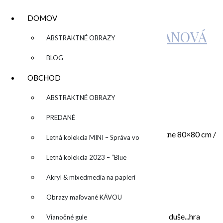
DOMOV
KATARÍNA SUJOVÁ KALMANOVÁ
▼
ABSTRAKTNÉ OBRAZY
BLOG
IMG_2583
OBCHOD
▼
ABSTRAKTNÉ OBRAZY
by
admin
Leave a Comment
PREDANÉ
„Happy Bubbles“/“Šťastné bubliny“, akryl na plátne 80×80 cm /
Letná kolekcia MINI – Správa vo
zarámované
fľaši
Letná kolekcia 2023 – “Blue
SUN” – “Modré slnko”
Akryl & mixedmedia na papieri
O MNE – ABOUT ME
Obrazy maľované KÁVOU
Moje maľovanie je intuitívne, sú to príbehy mojej duše...hra
Vianočné gule