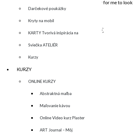
that touched my soul. Painting is the opportunity for me to look
inside, to unleash what is behind the story…
Darčekové poukážky
Kryty na mobil
NAPÍŠTE MI – CONTACT ME
KARTY Tvorivá inšpirácia na
každý deň
Sviečka ATELIÉR
Kurzy
KURZY
▼
ONLINE KURZY
▼
Abstraktná maľba
akrylom (Mixed Media)
Maľovanie kávou
Online Video kurz Plaster
ART
ART Journal – Môj