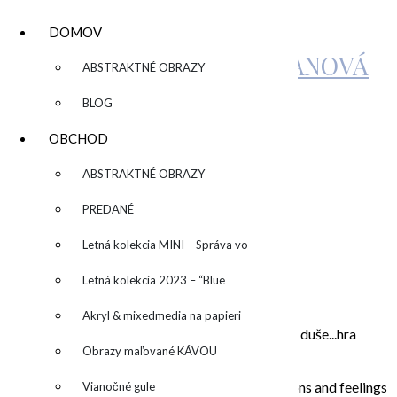
DOMOV
KATARÍNA SUJOVÁ KALMANOVÁ
▼
ABSTRAKTNÉ OBRAZY
BLOG
ABSOLVENTKY1
OBCHOD
▼
ABSTRAKTNÉ OBRAZY
by
admin
Leave a Comment
PREDANÉ
Letná kolekcia MINI – Správa vo
O MNE – ABOUT ME
fľaši
Letná kolekcia 2023 – “Blue
SUN” – “Modré slnko”
Akryl & mixedmedia na papieri
Moje maľovanie je intuitívne, sú to príbehy mojej duše...hra
Obrazy maľované KÁVOU
farieb a ich nekonečných kombinácií na plátne.
In my paintings I try to capture everyday situations and feelings
Vianočné gule