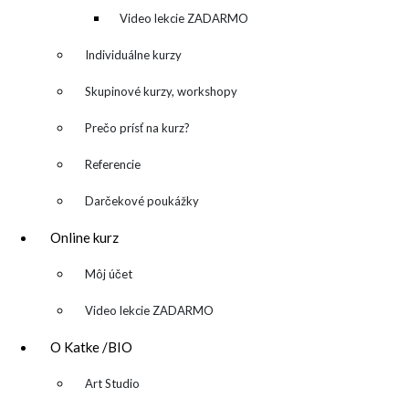
kreatívny denník
Video lekcie ZADARMO
Individuálne kurzy
Skupinové kurzy, workshopy
Prečo prísť na kurz?
Referencie
Darčekové poukážky
katarina@katarinakalmanova.sk
Online kurz
SPOLUPRÁCA/ COLLABORATIONS
▼
Môj účet
OCHRANA OSOBNÝCH ÚDAJOV
/
VOP
Video lekcie ZADARMO
FREEBIES – stiahnite si zadarmo
O Katke /BIO
FAQ / často kladené otázky
▼
Art Studio
ODBER NOVINIEK