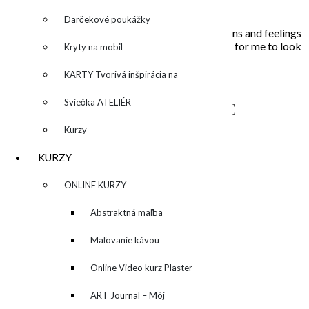
farieb a ich nekonečných kombinácií na plátne.
Darčekové poukážky
In my paintings I try to capture everyday situations and feelings
that touched my soul. Painting is the opportunity for me to look
Kryty na mobil
inside, to unleash what is behind the story…
KARTY Tvorivá inšpirácia na
každý deň
Sviečka ATELIÉR
NAPÍŠTE MI – CONTACT ME
Kurzy
KURZY
▼
ONLINE KURZY
▼
Abstraktná maľba
akrylom (Mixed Media)
Maľovanie kávou
Online Video kurz Plaster
ART
ART Journal – Môj