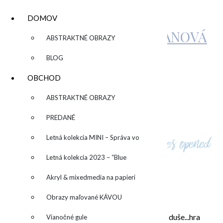
DOMOV
KATARÍNA SUJOVÁ KALMANOVÁ
▼
ABSTRAKTNÉ OBRAZY
BLOG
IMG_7431
OBCHOD
▼
ABSTRAKTNÉ OBRAZY
by
admin
Leave a Comment
PREDANÉ
Letná kolekcia MINI – Správa vo
fľaši
Letná kolekcia 2023 – “Blue
SUN” – “Modré slnko”
Akryl & mixedmedia na papieri
O MNE – ABOUT ME
Obrazy maľované KÁVOU
Moje maľovanie je intuitívne, sú to príbehy mojej duše...hra
Vianočné gule