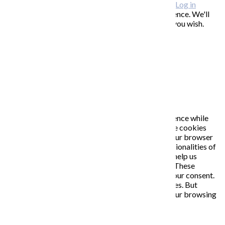
Copyright © 2026 KATARÍNA S. KALMANOVÁ ·
Log in
This website uses cookies to improve your experience. We'll
assume you're ok with this, but you can opt-out if you wish.
Accept
Read More
Close
PRIVACY OVERVIEW
This website uses cookies to improve your experience while
you navigate through the website. Out of these, the cookies
that are categorized as necessary are stored on your browser
as they are essential for the working of basic functionalities of
the website. We also use third-party cookies that help us
analyze and understand how you use this website. These
cookies will be stored in your browser only with your consent.
You also have the option to opt-out of these cookies. But
opting out of some of these cookies may affect your browsing
experience.
Necessary
Necessary