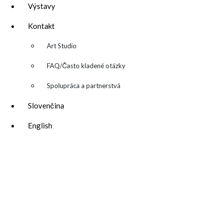
Výstavy
Kontakt
▼
Art Studio
FAQ/Často kladené otázky
Spolupráca a partnerstvá
Slovenčina
katarina@katarinakalmanova.sk
English
SPOLUPRÁCA/ COLLABORATIONS
OCHRANA OSOBNÝCH ÚDAJOV
/
VOP
FREEBIES – stiahnite si zadarmo
FAQ / často kladené otázky
ODBER NOVINIEK