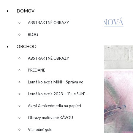
DOMOV
KATARÍNA SUJOVÁ KALMANOVÁ
▼
ABSTRAKTNÉ OBRAZY
BLOG
by
admin
Leave a Comment
OBCHOD
▼
ABSTRAKTNÉ OBRAZY
PREDANÉ
Letná kolekcia MINI – Správa vo
fľaši
Letná kolekcia 2023 – “Blue SUN” –
“Modré slnko”
Akryl & mixedmedia na papieri
Obrazy maľované KÁVOU
Vianočné gule