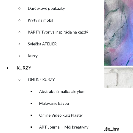
Darčekové poukážky
Kryty na mobil
KARTY Tvorivá inšpirácia na každý
deň
Sviečka ATELIÉR
Kurzy
KURZY
▼
ONLINE KURZY
▼
Abstraktná maľba akrylom
(Mixed Media)
Maľovanie kávou
O MNE – ABOUT ME
Online Video kurz Plaster
ART
ART Journal – Môj kreatívny
Moje maľovanie je intuitívne, sú to príbehy mojej duše...hra