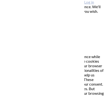
Copyright © 2026 KATARÍNA S. KALMANOVÁ ·
Log in
This website uses cookies to improve your experience. We'll
assume you're ok with this, but you can opt-out if you wish.
Accept
Read More
Close
PRIVACY OVERVIEW
This website uses cookies to improve your experience while
you navigate through the website. Out of these, the cookies
that are categorized as necessary are stored on your browser
as they are essential for the working of basic functionalities of
the website. We also use third-party cookies that help us
analyze and understand how you use this website. These
cookies will be stored in your browser only with your consent.
You also have the option to opt-out of these cookies. But
opting out of some of these cookies may affect your browsing
experience.
Necessary
Necessary