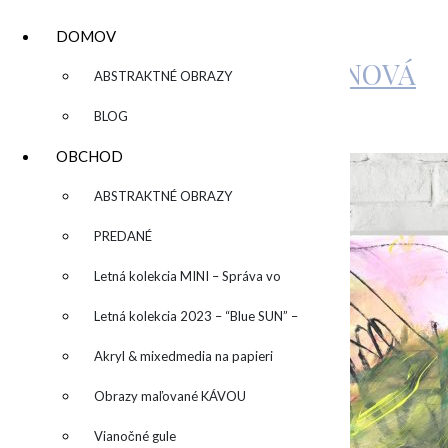
DOMOV
KATARÍNA SUJOVÁ KALMANOVÁ
▼
ABSTRAKTNÉ OBRAZY
BLOG
by
admin
Leave a Comment
OBCHOD
▼
ABSTRAKTNÉ OBRAZY
PREDANÉ
Letná kolekcia MINI – Správa vo
fľaši
Letná kolekcia 2023 – “Blue SUN” –
“Modré slnko”
Akryl & mixedmedia na papieri
Obrazy maľované KÁVOU
Vianočné gule