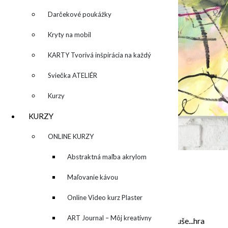
Darčekové poukážky
Kryty na mobil
KARTY Tvorivá inšpirácia na každý
deň
Sviečka ATELIÉR
Kurzy
KURZY
▼
ONLINE KURZY
▼
Abstraktná maľba akrylom
(Mixed Media)
Maľovanie kávou
O MNE – ABOUT ME
Online Video kurz Plaster
ART
ART Journal – Môj kreatívny
Moje maľovanie je intuitívne, sú to príbehy mojej duše...hra