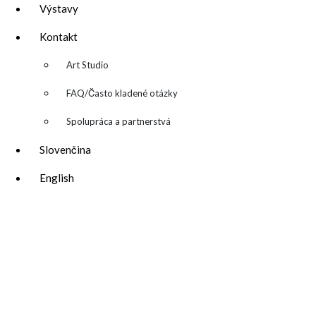
Výstavy
Kontakt
▼
Art Studio
FAQ/Často kladené otázky
Spolupráca a partnerstvá
Slovenčina
katarina@katarinakalmanova.sk
English
SPOLUPRÁCA/ COLLABORATIONS
OCHRANA OSOBNÝCH ÚDAJOV
/
VOP
FREEBIES – stiahnite si zadarmo
FAQ / často kladené otázky
ODBER NOVINIEK