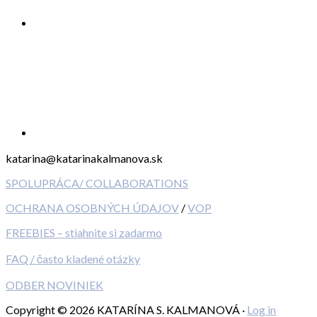
katarina@katarinakalmanova.sk
SPOLUPRÁCA/ COLLABORATIONS
OCHRANA OSOBNÝCH ÚDAJOV
/
VOP
FREEBIES – stiahnite si zadarmo
FAQ / často kladené otázky
ODBER NOVINIEK
Copyright © 2026 KATARÍNA S. KALMANOVÁ ·
Log in