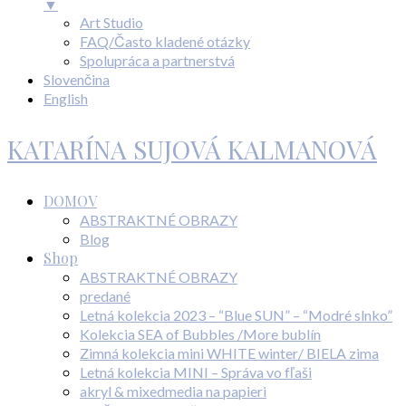
▼
Art Studio
FAQ/Často kladené otázky
Spolupráca a partnerstvá
Slovenčina
English
KATARÍNA SUJOVÁ KALMANOVÁ
DOMOV
ABSTRAKTNÉ OBRAZY
Blog
Shop
ABSTRAKTNÉ OBRAZY
predané
Letná kolekcia 2023 – “Blue SUN” – “Modré slnko”
Kolekcia SEA of Bubbles /More bublín
Zimná kolekcia mini WHITE winter/ BIELA zima
Letná kolekcia MINI – Správa vo fľaši
akryl & mixedmedia na papieri