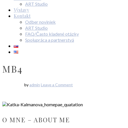
ART Studio
Výstavy
Kontakt
Odber noviniek
ART Studio
FAQ/Často kladené otázky
Spolupráca a partnerstvá
MB4
by
admin
Leave a Comment
O MNE – ABOUT ME