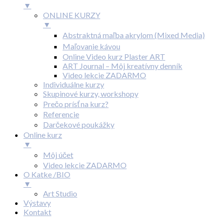
▼
ONLINE KURZY
▼
Abstraktná maľba akrylom (Mixed Media)
Maľovanie kávou
Online Video kurz Plaster ART
ART Journal – Môj kreatívny denník
Video lekcie ZADARMO
Individuálne kurzy
Skupinové kurzy, workshopy
Prečo prísť na kurz?
Referencie
Darčekové poukážky
Online kurz
▼
Môj účet
Video lekcie ZADARMO
O Katke /BIO
▼
Art Studio
Výstavy
Kontakt