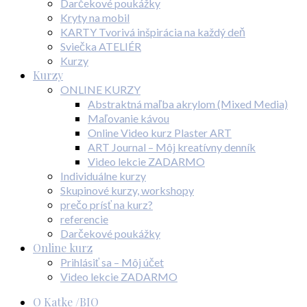
Darčekové poukážky
Kryty na mobil
KARTY Tvorivá inšpirácia na každý deň
Sviečka ATELIÉR
Kurzy
Kurzy
ONLINE KURZY
Abstraktná maľba akrylom (Mixed Media)
Maľovanie kávou
Online Video kurz Plaster ART
ART Journal – Môj kreatívny denník
Video lekcie ZADARMO
Individuálne kurzy
Skupinové kurzy, workshopy
prečo prísť na kurz?
referencie
Darčekové poukážky
Online kurz
Prihlásiť sa – Môj účet
Video lekcie ZADARMO
O Katke /BIO