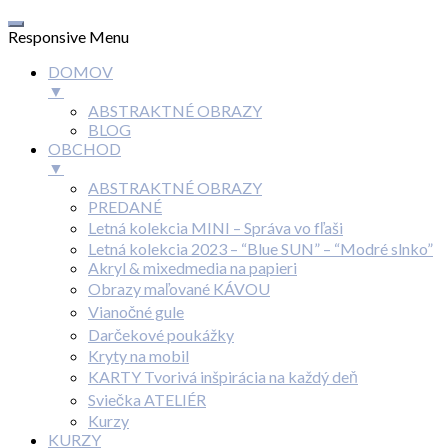
Responsive Menu
DOMOV
▼
ABSTRAKTNÉ OBRAZY
BLOG
OBCHOD
▼
ABSTRAKTNÉ OBRAZY
PREDANÉ
Letná kolekcia MINI – Správa vo fľaši
Letná kolekcia 2023 – “Blue SUN” – “Modré slnko”
Akryl & mixedmedia na papieri
Obrazy maľované KÁVOU
Vianočné gule
Darčekové poukážky
Kryty na mobil
KARTY Tvorivá inšpirácia na každý deň
Sviečka ATELIÉR
Kurzy
KURZY