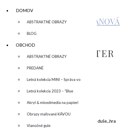
DOMOV
KATARÍNA SUJOVÁ KALMANOVÁ
▼
ABSTRAKTNÉ OBRAZY
BLOG
COLORFUL
OBCHOD
BACKGROUND POSTER
▼
ABSTRAKTNÉ OBRAZY
PREDANÉ
by
admin
Leave a Comment
Letná kolekcia MINI – Správa vo
fľaši
Letná kolekcia 2023 – “Blue
SUN” – “Modré slnko”
Akryl & mixedmedia na papieri
O MNE – ABOUT ME
Obrazy maľované KÁVOU
Moje maľovanie je intuitívne, sú to príbehy mojej duše...hra
Vianočné gule
farieb a ich nekonečných kombinácií na plátne.