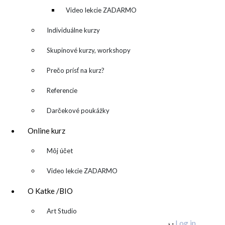
kreatívny denník
Video lekcie ZADARMO
Individuálne kurzy
Skupinové kurzy, workshopy
Prečo prísť na kurz?
Referencie
Darčekové poukážky
katarina@katarinakalmanova.sk
Online kurz
SPOLUPRÁCA/ COLLABORATIONS
OCHRANA OSOBNÝCH ÚDAJOV
/
VOP
▼
Môj účet
FREEBIES – stiahnite si zadarmo
Video lekcie ZADARMO
FAQ / často kladené otázky
O Katke /BIO
ODBER NOVINIEK
▼
Art Studio
Copyright © 2026 KATARÍNA S. KALMANOVÁ ·
Log in