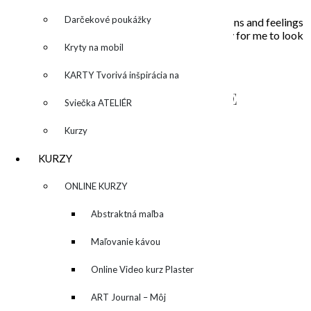
Darčekové poukážky
In my paintings I try to capture everyday situations and feelings
that touched my soul. Painting is the opportunity for me to look
Kryty na mobil
inside, to unleash what is behind the story…
KARTY Tvorivá inšpirácia na
NAPÍŠTE MI – CONTACT ME
každý deň
Sviečka ATELIÉR
Kurzy
KURZY
▼
ONLINE KURZY
▼
Abstraktná maľba
akrylom (Mixed Media)
Maľovanie kávou
Online Video kurz Plaster
ART
ART Journal – Môj