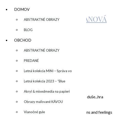
DOMOV
KATARÍNA SUJOVÁ KALMANOVÁ
▼
ABSTRAKTNÉ OBRAZY
BLOG
IMG_6807
OBCHOD
▼
ABSTRAKTNÉ OBRAZY
by
admin
Leave a Comment
PREDANÉ
Letná kolekcia MINI – Správa vo
O MNE – ABOUT ME
fľaši
Letná kolekcia 2023 – “Blue
SUN” – “Modré slnko”
Akryl & mixedmedia na papieri
Moje maľovanie je intuitívne, sú to príbehy mojej duše...hra
Obrazy maľované KÁVOU
farieb a ich nekonečných kombinácií na plátne.
In my paintings I try to capture everyday situations and feelings
Vianočné gule