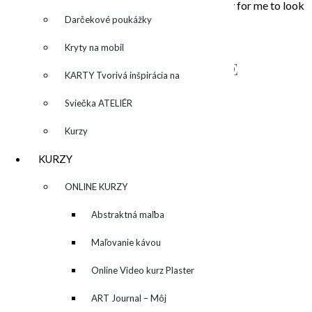
that touched my soul. Painting is the opportunity for me to look
inside, to unleash what is behind the story…
Darčekové poukážky
Kryty na mobil
NAPÍŠTE MI – CONTACT ME
KARTY Tvorivá inšpirácia na
každý deň
Sviečka ATELIÉR
Kurzy
KURZY
▼
ONLINE KURZY
▼
Abstraktná maľba
akrylom (Mixed Media)
Maľovanie kávou
Online Video kurz Plaster
ART
ART Journal – Môj