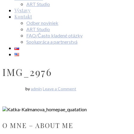
ART Studio
Výstavy
Kontakt
Odber noviniek
ART Studio
FAQ/Často kladené otázky
Spolupráca a partnerstvá
IMG_2976
by
admin
Leave a Comment
O MNE – ABOUT ME