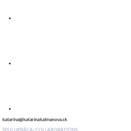
katarina@katarinakalmanova.sk
SPOLUPRÁCA/ COLLABORATIONS