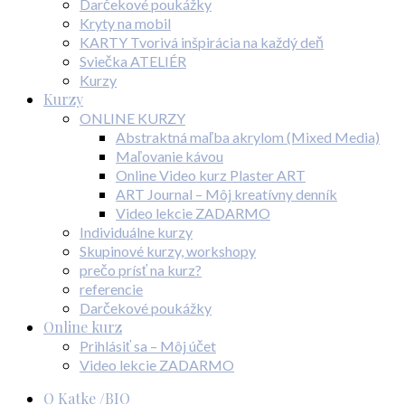
Darčekové poukážky
Kryty na mobil
KARTY Tvorivá inšpirácia na každý deň
Sviečka ATELIÉR
Kurzy
Kurzy
ONLINE KURZY
Abstraktná maľba akrylom (Mixed Media)
Maľovanie kávou
Online Video kurz Plaster ART
ART Journal – Môj kreatívny denník
Video lekcie ZADARMO
Individuálne kurzy
Skupinové kurzy, workshopy
prečo prísť na kurz?
referencie
Darčekové poukážky
Online kurz
Prihlásiť sa – Môj účet
Video lekcie ZADARMO
O Katke /BIO