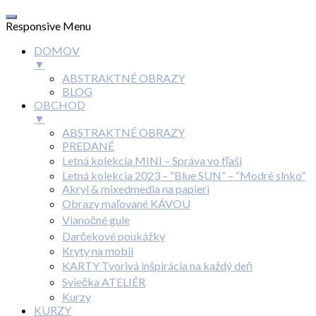
Responsive Menu
DOMOV
▼
ABSTRAKTNÉ OBRAZY
BLOG
OBCHOD
▼
ABSTRAKTNÉ OBRAZY
PREDANÉ
Letná kolekcia MINI – Správa vo fľaši
Letná kolekcia 2023 – “Blue SUN” – “Modré slnko”
Akryl & mixedmedia na papieri
Obrazy maľované KÁVOU
Vianočné gule
Darčekové poukážky
Kryty na mobil
KARTY Tvorivá inšpirácia na každý deň
Sviečka ATELIÉR
Kurzy
KURZY