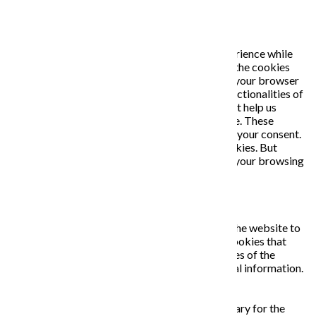
PRIVACY OVERVIEW
This website uses cookies to improve your experience while
you navigate through the website. Out of these, the cookies
that are categorized as necessary are stored on your browser
as they are essential for the working of basic functionalities of
the website. We also use third-party cookies that help us
analyze and understand how you use this website. These
cookies will be stored in your browser only with your consent.
You also have the option to opt-out of these cookies. But
opting out of some of these cookies may affect your browsing
experience.
Necessary
Necessary
Vždy zapnuté
Necessary cookies are absolutely essential for the website to
function properly. This category only includes cookies that
ensures basic functionalities and security features of the
website. These cookies do not store any personal information.
Non-necessary
Non-necessary
Any cookies that may not be particularly necessary for the