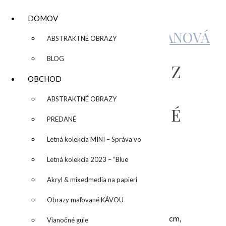
DOMOV
KATARÍNA SUJOVÁ KALMANOVÁ
▼
ABSTRAKTNÉ OBRAZY
BLOG
ABSTRAKTNÝ OBRAZ
OBCHOD
“NEW
▼
ABSTRAKTNÉ OBRAZY
ADVENTURE”/”NOVÉ
PREDANÉ
DOBRODRUŽSTVO”
Letná kolekcia MINI – Správa vo
fľaši
Letná kolekcia 2023 – “Blue
by
SUN” – “Modré slnko”
Akryl & mixedmedia na papieri
Obrazy maľované KÁVOU
“New Adventure”/”Nové dobrodružstvo”, 70x70cm,
Vianočné gule