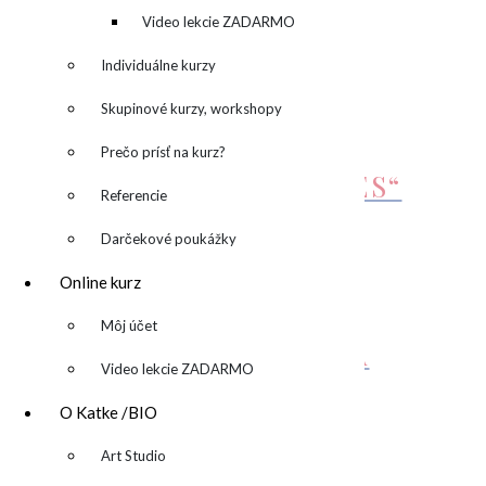
kreatívny denník
Video lekcie ZADARMO
Rozmery
70 × 70 × 2 cm
Individuálne kurzy
SÚVISIACE PRODUKTY
Skupinové kurzy, workshopy
Prečo prísť na kurz?
OBRAZ „GREEN BLUES“
Referencie
Darčekové poukážky
690,00
€
Pridať do košíka
Online kurz
OBRAZ
▼
Môj účet
“APPROACHING”/”NA
Video lekcie ZADARMO
DOSAH”
O Katke /BIO
790,00
€
Pridať do košíka
▼
Art Studio