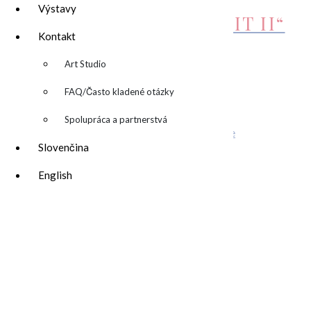
Výstavy
OBRAZ „BANANA SPLIT II“
Kontakt
250,00
€
Pridať do košíka
▼
Art Studio
Related Posts
FAQ/Často kladené otázky
… prečo otvoriť dvere svojej kreativite?
Spolupráca a partnerstvá
Stiahni si wallpaper alebo desktop pozadie
Slovenčina
English