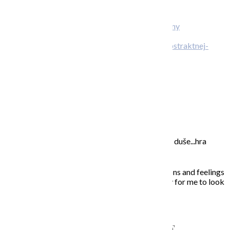
Kreatívny
TEAMBUILDING
O abstraktnej aj neabstraktnej maľbe
O MNE – ABOUT ME
Moje maľovanie je intuitívne, sú to príbehy mojej duše...hra
farieb a ich nekonečných kombinácií na plátne.
In my paintings I try to capture everyday situations and feelings
that touched my soul. Painting is the opportunity for me to look
inside, to unleash what is behind the story…
NAPÍŠTE MI – CONTACT ME