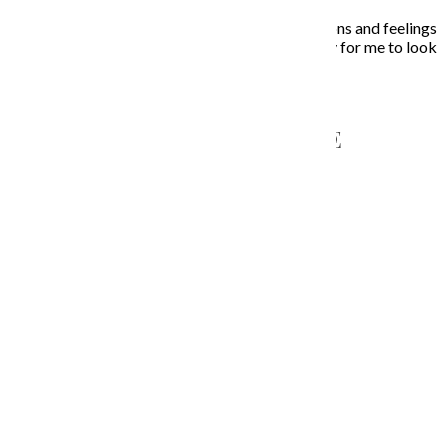
In my paintings I try to capture everyday situations and feelings
that touched my soul. Painting is the opportunity for me to look
inside, to unleash what is behind the story…
NAPÍŠTE MI – CONTACT ME