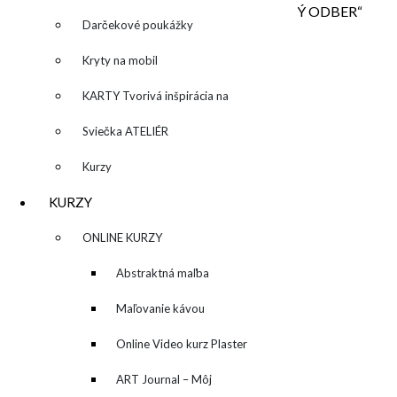
ďalšom kroku pri platbe do poznámky „OSOBNÝ ODBER“
Darčekové poukážky
množstvo "Golden Sea"/"Zlaté more"
Kryty na mobil
Pridať do košíka
Kategória:
Obrazy
KARTY Tvorivá inšpirácia na
Popis
Ďalšie informácie
každý deň
Sviečka ATELIÉR
POPIS
Kurzy
KURZY
Obraz sa predáva nezarámovaný
▼
ONLINE KURZY
ĎALŠIE INFORMÁCIE
▼
Abstraktná maľba
Rozmery
150 × 50 × 4 cm
akrylom (Mixed Media)
Maľovanie kávou
SÚVISIACE PRODUKTY
Online Video kurz Plaster
ART
ART Journal – Môj