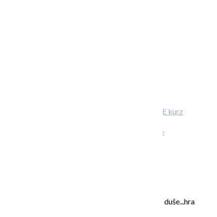
ONLINE kurz
abstraktnej maľby
Stiahni si wallpaper alebo desktop pozadie
O MNE – ABOUT ME
Moje maľovanie je intuitívne, sú to príbehy mojej duše...hra
farieb a ich nekonečných kombinácií na plátne.