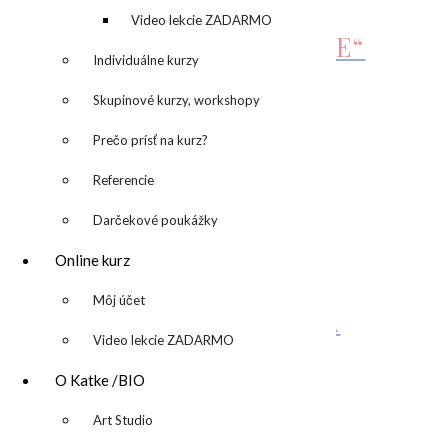
kreatívny denník
Video lekcie ZADARMO
OBRAZ „SURPRISE ME“
Individuálne kurzy
690,00
€
Pridať do košíka
Skupinové kurzy, workshopy
Prečo prísť na kurz?
„OLIVE & BLACK“
Referencie
1.100,00
€
Pridať do košíka
Darčekové poukážky
Online kurz
OBRAZ
▼
Môj účet
“APPROACHING”/”NA
Video lekcie ZADARMO
DOSAH”
O Katke /BIO
790,00
€
Pridať do košíka
▼
Art Studio