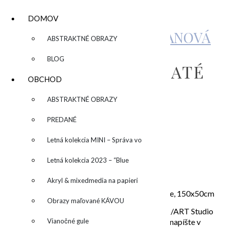
DOMOV
KATARÍNA SUJOVÁ KALMANOVÁ
▼
ABSTRAKTNÉ OBRAZY
BLOG
„GOLDEN SEA“/“ZLATÉ
OBCHOD
MORE“
▼
ABSTRAKTNÉ OBRAZY
PREDANÉ
by
Letná kolekcia MINI – Správa vo
fľaši
Letná kolekcia 2023 – “Blue
1.400,00
€
SUN” – “Modré slnko”
Akryl & mixedmedia na papieri
„Golden Sea“/“Zlaté more“, mixed media na plátne, 150x50cm
Obrazy maľované KÁVOU
V prípade osobného odberu v ateliéri Bratislava /ART Studio
River /Riverpark, Dvořákovo nábrežie 4, prosím napíšte v
Vianočné gule