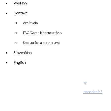
Related Posts
Výstavy
Kontakt
▼
Art Studio
FAQ/Často kladené otázky
Spolupráca a partnerstvá
Slovenčina
English
Kreatívny
TEAMBUILDING
Plánujete svadbu? Alebo originálnu oslavu narodenín?