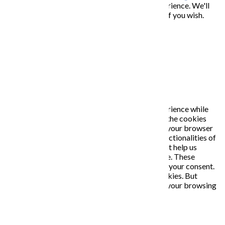
This website uses cookies to improve your experience. We'll
assume you're ok with this, but you can opt-out if you wish.
Accept
Read More
Close
PRIVACY OVERVIEW
This website uses cookies to improve your experience while
you navigate through the website. Out of these, the cookies
that are categorized as necessary are stored on your browser
as they are essential for the working of basic functionalities of
the website. We also use third-party cookies that help us
analyze and understand how you use this website. These
cookies will be stored in your browser only with your consent.
You also have the option to opt-out of these cookies. But
opting out of some of these cookies may affect your browsing
experience.
Necessary
Necessary
Vždy zapnuté