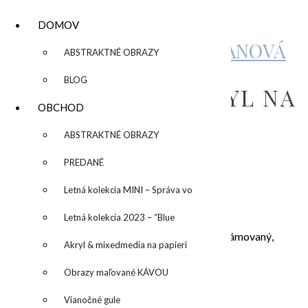
DOMOV
KATARÍNA SUJOVÁ KALMANOVÁ
▼
ABSTRAKTNÉ OBRAZY
BLOG
MIXEDMEDIA/ AKRYL NA
OBCHOD
PAPIERI 5
▼
ABSTRAKTNÉ OBRAZY
PREDANÉ
by
Letná kolekcia MINI – Správa vo
44,00
€
fľaši
Letná kolekcia 2023 – “Blue
Mixedmedia/ Akryl na papieri, predáva sa nezarámovaný,
SUN” – “Modré slnko”
Akryl & mixedmedia na papieri
60×42 cm
množstvo
Obrazy maľované KÁVOU
Mixedmedia/
Pridať do košíka
Akryl
Vianočné gule
Kategórie:
akryl na papieri
,
Obrazy