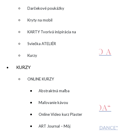
na
papieri
Darčekové poukážky
SÚVISIACE PRODUKTY
5
Kryty na mobil
KARTY Tvorivá inšpirácia na
OBRAZ
každý deň
Sviečka ATELIÉR
„SUN&MOON“/SLNKO A
Kurzy
MESIAC
KURZY
690,00
€
Pridať do košíka
▼
ONLINE KURZY
▼
Abstraktná maľba
OBRAZ „WHITE
akrylom (Mixed Media)
Maľovanie kávou
MOOD“/BIELA NÁLADA“
Online Video kurz Plaster
450,00
€
Viac info
ART
ART Journal – Môj