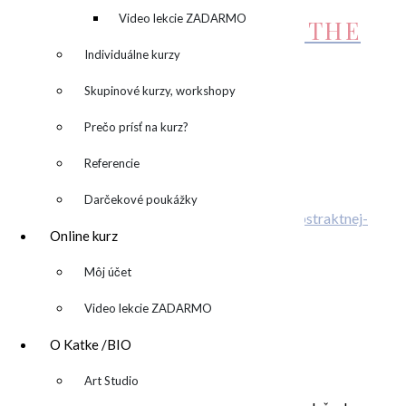
kreatívny denník
Video lekcie ZADARMO
OBRAZ „LET ‚S FACE THE
MUSIC AND DANCE“
Individuálne kurzy
Skupinové kurzy, workshopy
390,00
€
Pridať do košíka
Prečo prísť na kurz?
Related Posts
Referencie
Máte radi farby?
Kreatívny TEAMBUILDING
Darčekové poukážky
Online kurz
O abstraktnej aj neabstraktnej maľbe
▼
Môj účet
ONLINE kurz abstraktnej maľby
Video lekcie ZADARMO
O Katke /BIO
O MNE – ABOUT ME
▼
Art Studio