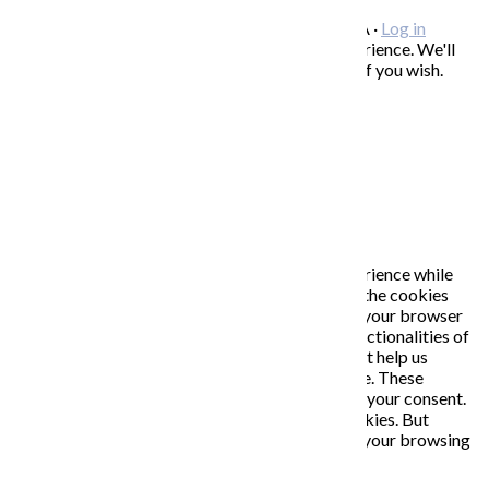
Copyright © 2026 KATARÍNA S. KALMANOVÁ ·
Log in
This website uses cookies to improve your experience. We'll
assume you're ok with this, but you can opt-out if you wish.
Accept
Read More
Close
PRIVACY OVERVIEW
This website uses cookies to improve your experience while
you navigate through the website. Out of these, the cookies
that are categorized as necessary are stored on your browser
as they are essential for the working of basic functionalities of
the website. We also use third-party cookies that help us
analyze and understand how you use this website. These
cookies will be stored in your browser only with your consent.
You also have the option to opt-out of these cookies. But
opting out of some of these cookies may affect your browsing
experience.
Necessary