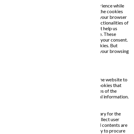
This website uses cookies to improve your experience while
you navigate through the website. Out of these, the cookies
that are categorized as necessary are stored on your browser
as they are essential for the working of basic functionalities of
the website. We also use third-party cookies that help us
analyze and understand how you use this website. These
cookies will be stored in your browser only with your consent.
You also have the option to opt-out of these cookies. But
opting out of some of these cookies may affect your browsing
experience.
Necessary
Necessary
Vždy zapnuté
Necessary cookies are absolutely essential for the website to
function properly. This category only includes cookies that
ensures basic functionalities and security features of the
website. These cookies do not store any personal information.
Non-necessary
Non-necessary
Any cookies that may not be particularly necessary for the
website to function and is used specifically to collect user
personal data via analytics, ads, other embedded contents are
termed as non-necessary cookies. It is mandatory to procure