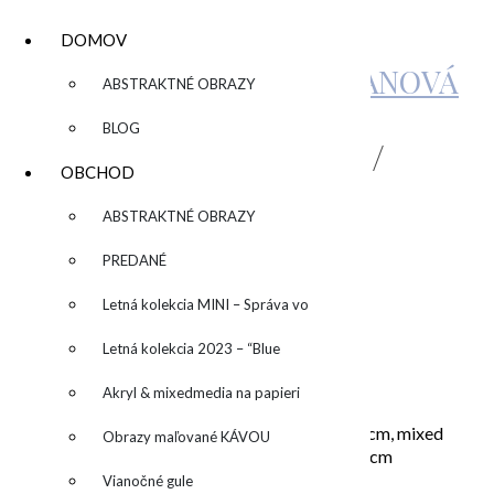
DOMOV
KATARÍNA SUJOVÁ KALMANOVÁ
▼
ABSTRAKTNÉ OBRAZY
BLOG
“NEW YEAR’S EVE” /
OBCHOD
“SILVESTROVSKÝ
▼
ABSTRAKTNÉ OBRAZY
VEČER”
PREDANÉ
Letná kolekcia MINI – Správa vo
by
fľaši
Letná kolekcia 2023 – “Blue
120,00
€
SUN” – “Modré slnko”
Akryl & mixedmedia na papieri
“New Year’s Eve” / “Silvestrovský večer”, 30×50 cm, mixed
Obrazy maľované KÁVOU
media na plátne, mixed media on canvas/ 30×50 cm
Vianočné gule