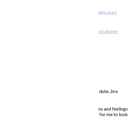
Individuálny kurz
maľovania
… prečo otvoriť dvere svojej kreativite?
O abstraktnej aj neabstraktnej maľbe
Máte radi farby?
O MNE – ABOUT ME
Moje maľovanie je intuitívne, sú to príbehy mojej duše...hra
farieb a ich nekonečných kombinácií na plátne.
In my paintings I try to capture everyday situations and feelings
that touched my soul. Painting is the opportunity for me to look
inside, to unleash what is behind the story…