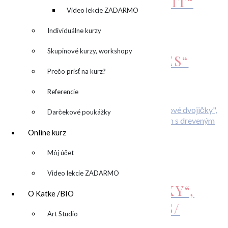
OBRAZ „BANANA SPLIT“
kreatívny denník
Video lekcie ZADARMO
166,00
€
Viac info
Individuálne kurzy
Skupinové kurzy, workshopy
OBRAZ „GREEN BLUES“
Prečo prísť na kurz?
690,00
€
Pridať do košíka
Referencie
Zľava!
Darčekové poukážky
Online kurz
„HAPPY BUBBLE
▼
Môj účet
TWINS“/“ŠŤASTNÉ
Video lekcie ZADARMO
BUBLINOVÉ DVOJIČKY“,
O Katke /BIO
ACRYLIC ON CANVAS/
▼
Art Studio
AKRYL NA PLÁTNE