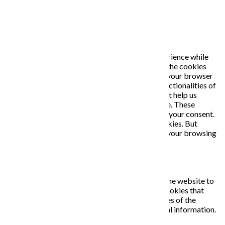
Close
PRIVACY OVERVIEW
This website uses cookies to improve your experience while
you navigate through the website. Out of these, the cookies
that are categorized as necessary are stored on your browser
as they are essential for the working of basic functionalities of
the website. We also use third-party cookies that help us
analyze and understand how you use this website. These
cookies will be stored in your browser only with your consent.
You also have the option to opt-out of these cookies. But
opting out of some of these cookies may affect your browsing
experience.
Necessary
Necessary
Vždy zapnuté
Necessary cookies are absolutely essential for the website to
function properly. This category only includes cookies that
ensures basic functionalities and security features of the
website. These cookies do not store any personal information.
Non-necessary