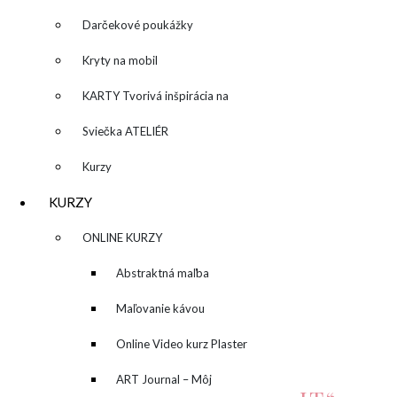
množstvo
Pridať do košíka
Darčekové poukážky
"Olive
Kategória:
Obrazy
&
Kryty na mobil
Black
Popis
II"
Ďalšie informácie
KARTY Tvorivá inšpirácia na
POPIS
každý deň
Sviečka ATELIÉR
Kurzy
Obraz sa predáva nezarámovaný.
KURZY
ĎALŠIE INFORMÁCIE
▼
ONLINE KURZY
Rozmery
110 × 90 × 4 cm
▼
Abstraktná maľba
SÚVISIACE PRODUKTY
akrylom (Mixed Media)
Maľovanie kávou
Online Video kurz Plaster
ART
ART Journal – Môj