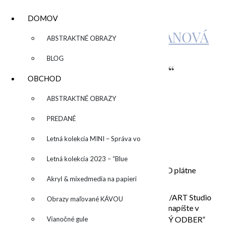
DOMOV
KATARÍNA SUJOVÁ KALMANOVÁ
▼
ABSTRAKTNÉ OBRAZY
BLOG
„OLIVE & BLACK II“
OBCHOD
▼
ABSTRAKTNÉ OBRAZY
by
PREDANÉ
Letná kolekcia MINI – Správa vo
1.100,00
€
fľaši
Letná kolekcia 2023 – “Blue
„Olive & Black II“, 100x90cm , mixed media na 3D plátne
(olej&akryl)
SUN” – “Modré slnko”
Akryl & mixedmedia na papieri
V prípade osobného odberu v ateliéri Bratislava /ART Studio
Obrazy maľované KÁVOU
River /Riverpark, Dvořákovo nábrežie 4, prosím napíšte v
ďalšom kroku pri platbe do poznámky „OSOBNÝ ODBER“
Vianočné gule