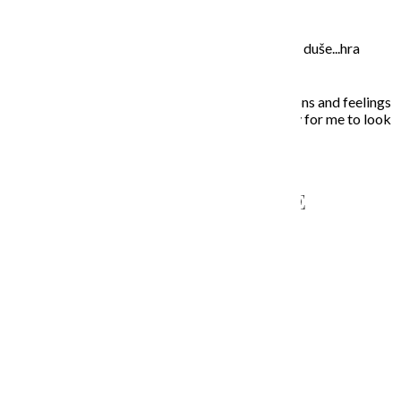
Moje maľovanie je intuitívne, sú to príbehy mojej duše...hra
farieb a ich nekonečných kombinácií na plátne.
In my paintings I try to capture everyday situations and feelings
that touched my soul. Painting is the opportunity for me to look
inside, to unleash what is behind the story…
NAPÍŠTE MI – CONTACT ME