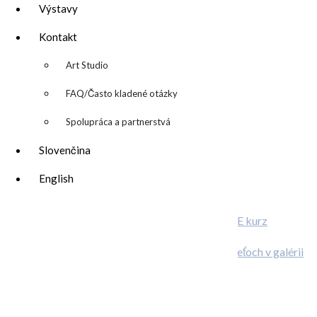
Máte radi farby?
Výstavy
Kontakt
▼
Art Studio
FAQ/Často kladené otázky
Spolupráca a partnerstvá
Slovenčina
English
ONLINE kurz
abstraktnej maľby
O deťoch v galérii
O MNE – ABOUT ME