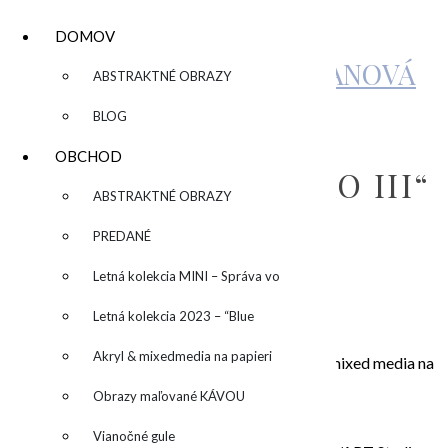
DOMOV
KATARÍNA SUJOVÁ KALMANOVÁ
▼
ABSTRAKTNÉ OBRAZY
BLOG
„OLIVE SUN
OBCHOD
II“/“OLIVOVÉ SLNKO III“
▼
ABSTRAKTNÉ OBRAZY
PREDANÉ
by
Letná kolekcia MINI – Správa vo
fľaši
Letná kolekcia 2023 – “Blue
188,00
€
SUN” – “Modré slnko”
Akryl & mixedmedia na papieri
„OLIVE SUN III“/“Olivové slnko III“, 50×50 cm, mixed media na
plátne (olej&akryl)
Obrazy maľované KÁVOU
Obraz sa predáva ZARÁMOVANÝ.
Vianočné gule