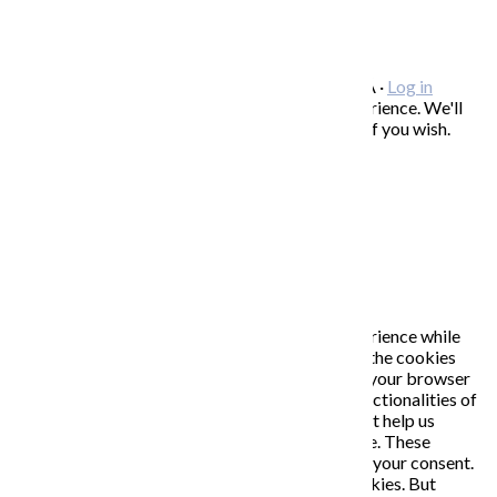
FAQ / často kladené otázky
ODBER NOVINIEK
Copyright © 2026 KATARÍNA S. KALMANOVÁ ·
Log in
This website uses cookies to improve your experience. We'll
assume you're ok with this, but you can opt-out if you wish.
Accept
Read More
Close
PRIVACY OVERVIEW
This website uses cookies to improve your experience while
you navigate through the website. Out of these, the cookies
that are categorized as necessary are stored on your browser
as they are essential for the working of basic functionalities of
the website. We also use third-party cookies that help us
analyze and understand how you use this website. These
cookies will be stored in your browser only with your consent.
You also have the option to opt-out of these cookies. But