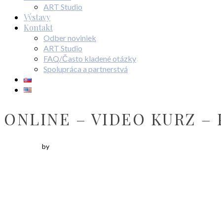
ART Studio
Výstavy
Kontakt
Odber noviniek
ART Studio
FAQ/Často kladené otázky
Spolupráca a partnerstvá
ONLINE – VIDEO KURZ –
by