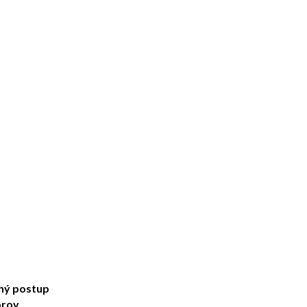
dný postup
orov