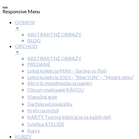
Responsive Menu
DOMOV
▼
ABSTRAKTNÉ OBRAZY
BLOG
OBCHOD
▼
ABSTRAKTNÉ OBRAZY
PREDANÉ
Letná kolekcia MINI – Správa vo fľaši
Letná kolekcia 2023 – “Blue SUN” – “Modré slnko”
Akryl & mixedmedia na papieri
Obrazy maľované KÁVOU
Vianočné gule
Darčekové poukážky
Kryty na mobil
KARTY Tvorivá inšpirácia na každý deň
Sviečka ATELIÉR
Kurzy
KURZY