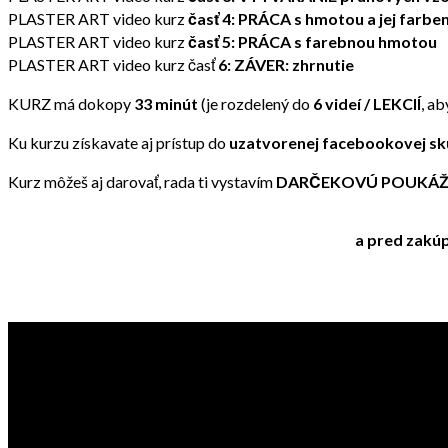
PLASTER ART video kurz
časť 4: PRÁCA s hmotou a jej farbe
PLASTER ART video kurz
časť 5: PRÁCA s farebnou hmotou
PLASTER ART video kurz časť
6: ZÁVER: zhrnutie
KURZ má dokopy
33 minút
(je rozdelený do
6 videí / LEKCIÍ
, a
Ku kurzu získavate aj prístup do
uzatvorenej facebookovej sk
Kurz môžeš aj darovať, rada ti vystavím
DARČEKOVÚ POUKÁ
a pred zakúp