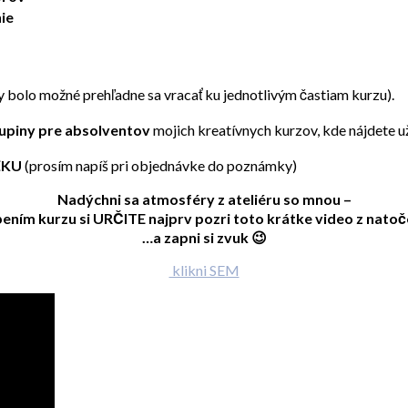
nie
by bolo možné prehľadne sa vracať ku jednotlivým častiam kurzu).
upiny pre absolventov
mojich kreatívnych kurzov, kde nájdete už
ŽKU
(prosím napíš pri objednávke do poznámky)
Nadýchni sa atmosféry z ateliéru so mnou –
ením kurzu si URČITE najprv pozri toto krátke video z nato
…a zapni si zvuk 😉
klikni SEM