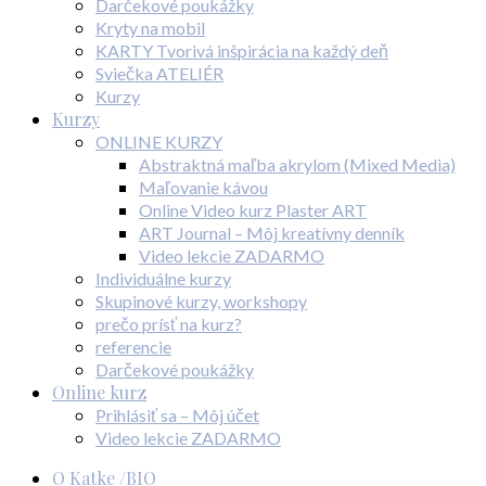
Darčekové poukážky
Kryty na mobil
KARTY Tvorivá inšpirácia na každý deň
Sviečka ATELIÉR
Kurzy
Kurzy
ONLINE KURZY
Abstraktná maľba akrylom (Mixed Media)
Maľovanie kávou
Online Video kurz Plaster ART
ART Journal – Môj kreatívny denník
Video lekcie ZADARMO
Individuálne kurzy
Skupinové kurzy, workshopy
prečo prísť na kurz?
referencie
Darčekové poukážky
Online kurz
Prihlásiť sa – Môj účet
Video lekcie ZADARMO
O Katke /BIO