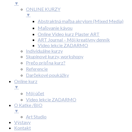
▼
ONLINE KURZY
▼
Abstraktná maľba akrylom (Mixed Media)
Maľovanie kávou
Online Video kurz Plaster ART
ART Journal – Môj kreatívny denník
Video lekcie ZADARMO
Individuálne kurzy
Skupinové kurzy, workshopy
Prečo prísť na kurz?
Referencie
Darčekové poukážky
Online kurz
▼
Môj účet
Video lekcie ZADARMO
O Katke /BIO
▼
Art Studio
Výstavy
Kontakt