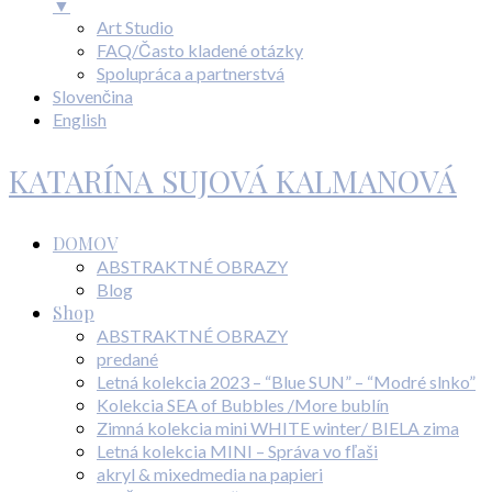
▼
Art Studio
FAQ/Často kladené otázky
Spolupráca a partnerstvá
Slovenčina
English
KATARÍNA SUJOVÁ KALMANOVÁ
DOMOV
ABSTRAKTNÉ OBRAZY
Blog
Shop
ABSTRAKTNÉ OBRAZY
predané
Letná kolekcia 2023 – “Blue SUN” – “Modré slnko”
Kolekcia SEA of Bubbles /More bublín
Zimná kolekcia mini WHITE winter/ BIELA zima
Letná kolekcia MINI – Správa vo fľaši
akryl & mixedmedia na papieri