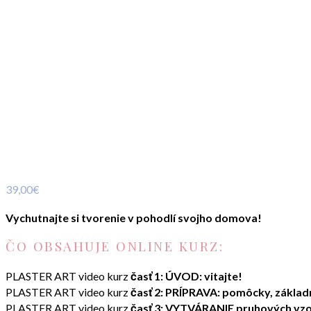
39,00
€
Vychutnajte si tvorenie v pohodlí svojho domova!
ČO OBSAHUJE ONLINE KURZ:
PLASTER ART video kurz
časť
1: ÚVOD: vitajte!
PLASTER ART video kurz
časť 2: PRÍPRAVA: pomôcky, zákla
PLASTER ART video kurz
časť 3: VYTVÁRANIE pruhových vz