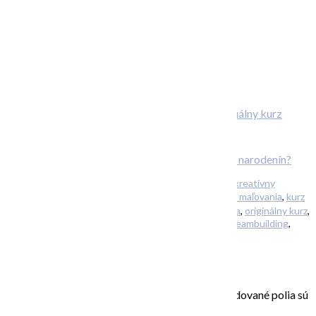
Individuálny kurz
maľovania
ONLINE kurz abstraktnej maľby
Plánujete svadbu? Alebo originálnu oslavu narodenín?
Filed Under:
Uncategorized
Tagged With:
kreatívny
,
kreatívny
teambuilding
,
kurz abstraktnej maľby
,
kurz maľby
,
kurz maľovania
,
kurz
maľovania akryl
,
kurzy maľovania
,
online kurz maľovania
,
originálny kurz
,
relax
,
relax pre zamestnancov
,
súkromný workshop
,
teambuilding
,
teambuildingová aktivita
,
zážitkové maľovanie
Pridaj komentár
Vaša e-mailová adresa nebude zverejnená.
Vyžadované polia sú
označené
*