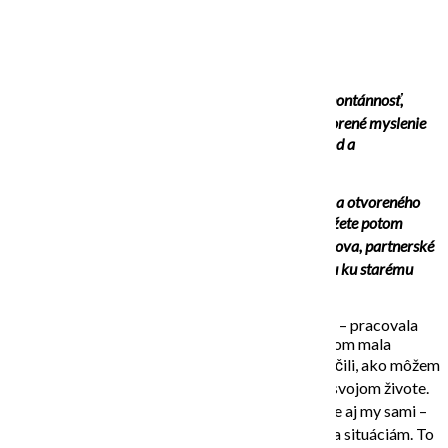
ČO JE TO VLASTNE
KREATIVITA?
Kreativita v sebe obsahuje mnohé z týchto kvalít: spontánnosť,
hravosť, predstavivosť, originálnosť, motiváciu, otvorené myslenie
a intuíciu. Pri tvorbe im dávame prirodzený priechod a
zdokonaľujeme si ich.
Kreativita je spôsob posúvania hraníc, objavovania a otvoreného
poznávania a nachádzania nových riešení, čo dokážete potom
praktizovať vo všetkých častiach života (či už výchova, partnerské
vzťahy alebo práca). Nájdenie novej cesty – prístupu ku starému
problému.
Roky mojej práce (predovšetkým v manažmente – pracovala
som ako marketing a event menežérka, neskôr som mala
vlastné podnikanie v tejto oblasti) ma reálne naučili, ako môžem
vďaka tvoreniu nájsť vnútorný pokoj a radosť vo svojom živote.
Dnes viem, že kvalitu svojho života ovplyvňujeme aj my sami –
každý deň tým, ako pristupujeme k sebe, okoliu a situáciám. To