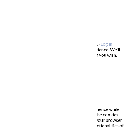
OCHRANA OSOBNÝCH ÚDAJOV
/
VOP
FREEBIES – stiahnite si zadarmo
FAQ / často kladené otázky
ODBER NOVINIEK
Copyright © 2026 KATARÍNA S. KALMANOVÁ ·
Log in
This website uses cookies to improve your experience. We'll
assume you're ok with this, but you can opt-out if you wish.
Accept
Read More
Close
PRIVACY OVERVIEW
This website uses cookies to improve your experience while
you navigate through the website. Out of these, the cookies
that are categorized as necessary are stored on your browser
as they are essential for the working of basic functionalities of