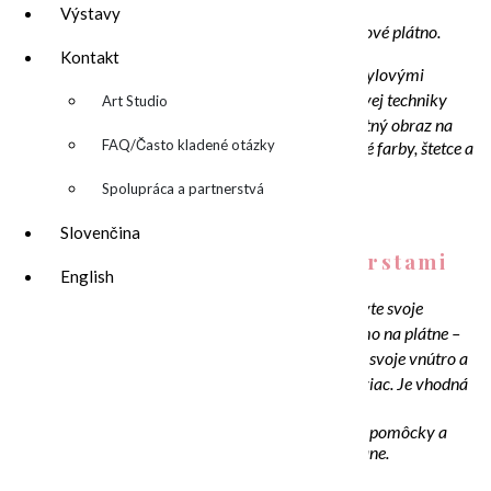
Výstavy
Personalizovaná mandala, maľba akrylom na kruhové plátno.
Kontakt
Zahŕňa: úvod a vysvetlenie techniky maľovania akrylovými
farbami, kreatívne cvičenie, a následne ukážku hravej techniky
▼
Art Studio
maľovania mandaly. Každý si so sebou odnesie vlastný obraz na
FAQ/Často kladené otázky
plátne. V
šetky pomôcky a materiál (plátna, akrylové farby, štetce a
pod.) vrátane.
Spolupráca a partnerstvá
Slovenčina
Finger painting/ maľovanie prstami
English
Maľovanie prstami? Tak toto vás dostane!
Objavte svoje
vnútorné dieťa a užite si dotyk prstov s farbou priamo na plátne –
táto hravá technika uvoľňuje, pomáha naladiť sa na svoje vnútro a
vďaka tomu relaxujete a užívate si maľovanie ešte viac. Je vhodná
aj pre úplných začiatočníkov.
Domov si odnesiete vlastný obraz na plátne. Všetky pomôcky a
materiál (plátna, akrylové farby, štetce a pod.) vrátane.