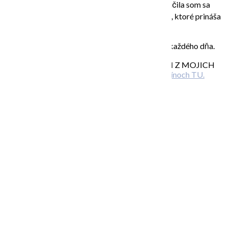
neznamená, že musím každý deň maľovať, ale naučila som sa
objavovať tvorivosť a realizovať sa v momentoch, ktoré prináša
život denne.
A radosť z tvorenia môže byť súčasťou vášho každého dňa.
TEŠÍM SA NA VÁS, AK SA NA NIEKTOROM Z MOJICH
KURZOV STRETNEME –
viac info o termínoch TU.
Related Posts
… prečo otvoriť dvere svojej kreativite?