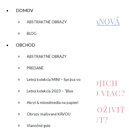
DOMOV
KATARÍNA SUJOVÁ KALMANOVÁ
▼
ABSTRAKTNÉ OBRAZY
BLOG
KREATÍVNY
OBCHOD
TEAMBUILDING
▼
ABSTRAKTNÉ OBRAZY
PREDANÉ
by
admin
Leave a Comment
Letná kolekcia MINI – Správa vo
CHCETE PRE TÍM SVOJICH
ZAMESTNANCOV NIEČO VIAC?
fľaši
Letná kolekcia 2023 – “Blue
SUN” – “Modré slnko”
Akryl & mixedmedia na papieri
HĽADÁTE SPÔSOB AKO OŽIVIŤ
Obrazy maľované KÁVOU
KORPORÁTNY EVENT?
Vianočné gule