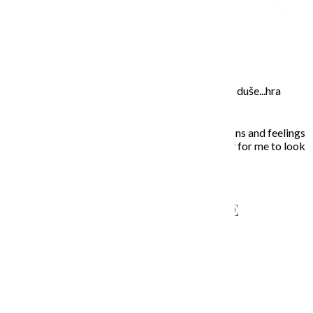
O MNE – ABOUT ME
Moje maľovanie je intuitívne, sú to príbehy mojej duše...hra
farieb a ich nekonečných kombinácií na plátne.
In my paintings I try to capture everyday situations and feelings
that touched my soul. Painting is the opportunity for me to look
inside, to unleash what is behind the story…
NAPÍŠTE MI – CONTACT ME