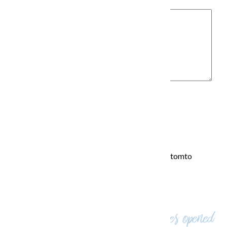
Komentár
*
Meno
*
E-mail
*
Adresa webu
Uložiť moje meno, e-mail a webovú stránku v tomto
prehliadači pre moje budúce komentáre.