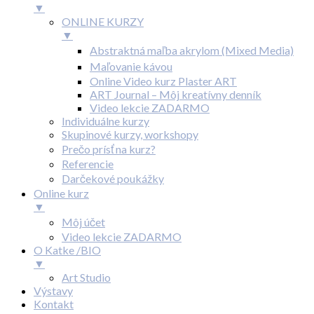
▼
ONLINE KURZY
▼
Abstraktná maľba akrylom (Mixed Media)
Maľovanie kávou
Online Video kurz Plaster ART
ART Journal – Môj kreatívny denník
Video lekcie ZADARMO
Individuálne kurzy
Skupinové kurzy, workshopy
Prečo prísť na kurz?
Referencie
Darčekové poukážky
Online kurz
▼
Môj účet
Video lekcie ZADARMO
O Katke /BIO
▼
Art Studio
Výstavy
Kontakt