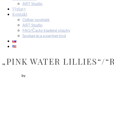
ART Studio
Výstavy
Kontakt
Odber noviniek
ART Studio
FAQ/Často kladené otázky
Spolupráca a partnerstvá
„PINK WATER LILLIES“/
by