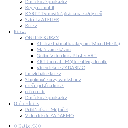
Darčekové poukážky
Kryty na mobil
KARTY Tvorivá inšpirácia na každý deň
Sviečka ATELIÉR
Kurzy
Kurzy
ONLINE KURZY
Abstraktná maľba akrylom (Mixed Media)
Maľovanie kávou
Online Video kurz Plaster ART
ART Journal – Môj kreatívny denník
Video lekcie ZADARMO
Individuálne kurzy
Skupinové kurzy, workshopy
prečo prísť na kurz?
referencie
Darčekové poukážky
Online kurz
Prihlásiť sa – Môj účet
Video lekcie ZADARMO
O Katke /BIO