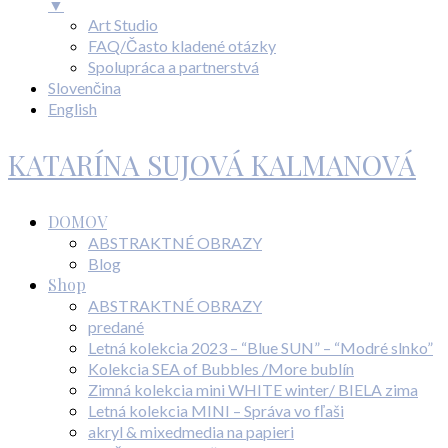
▼
Art Studio
FAQ/Často kladené otázky
Spolupráca a partnerstvá
Slovenčina
English
KATARÍNA SUJOVÁ KALMANOVÁ
DOMOV
ABSTRAKTNÉ OBRAZY
Blog
Shop
ABSTRAKTNÉ OBRAZY
predané
Letná kolekcia 2023 – “Blue SUN” – “Modré slnko”
Kolekcia SEA of Bubbles /More bublín
Zimná kolekcia mini WHITE winter/ BIELA zima
Letná kolekcia MINI – Správa vo fľaši
akryl & mixedmedia na papieri