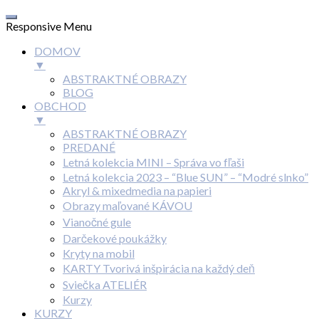
Responsive Menu
DOMOV
▼
ABSTRAKTNÉ OBRAZY
BLOG
OBCHOD
▼
ABSTRAKTNÉ OBRAZY
PREDANÉ
Letná kolekcia MINI – Správa vo fľaši
Letná kolekcia 2023 – “Blue SUN” – “Modré slnko”
Akryl & mixedmedia na papieri
Obrazy maľované KÁVOU
Vianočné gule
Darčekové poukážky
Kryty na mobil
KARTY Tvorivá inšpirácia na každý deň
Sviečka ATELIÉR
Kurzy
KURZY