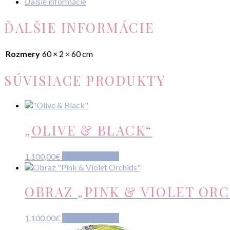
Ďalšie informácie
ĎALŠIE INFORMÁCIE
Rozmery
60 × 2 × 60 cm
SÚVISIACE PRODUKTY
„OLIVE & BLACK“
1.100,00
€
Pridať do košíka
OBRAZ „PINK & VIOLET ORC
1.100,00
€
Pridať do košíka