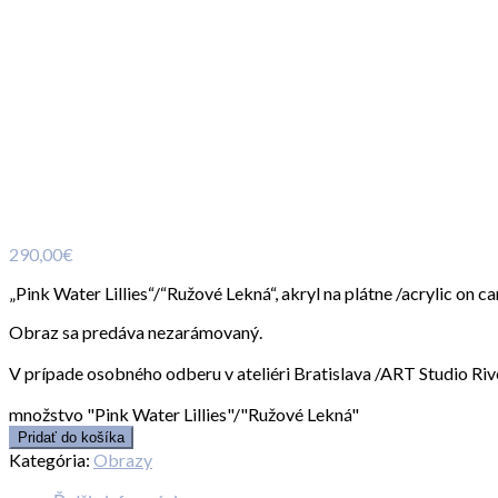
290,00
€
„Pink Water Lillies“/“Ružové Lekná“, akryl na plátne /acrylic on 
Obraz sa predáva nezarámovaný.
V prípade osobného odberu v ateliéri Bratislava /ART Studio 
množstvo "Pink Water Lillies"/"Ružové Lekná"
Pridať do košíka
Kategória:
Obrazy