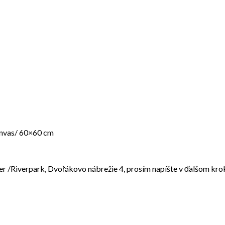
canvas/ 60×60 cm
River /Riverpark, Dvořákovo nábrežie 4, prosím napíšte v ďalšo