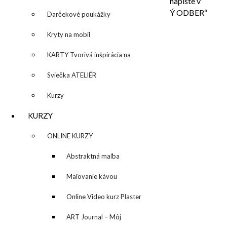
River /Riverpark, Dvořákovo nábrežie 4, prosím napíšte v
ďalšom kroku pri platbe do poznámky „OSOBNÝ ODBER“
Darčekové poukážky
množstvo "Play Day"/"DEŇ na hranie"
Kryty na mobil
Pridať do košíka
Kategória:
Obrazy
KARTY Tvorivá inšpirácia na
Popis
každý deň
Sviečka ATELIÉR
Ďalšie informácie
Kurzy
POPIS
KURZY
Obraz sa predáva nezarámovaný.
▼
ONLINE KURZY
ĎALŠIE INFORMÁCIE
▼
Abstraktná maľba
akrylom (Mixed Media)
Maľovanie kávou
Rozmery
110 × 90 × 4 cm
Online Video kurz Plaster
SÚVISIACE PRODUKTY
ART
ART Journal – Môj