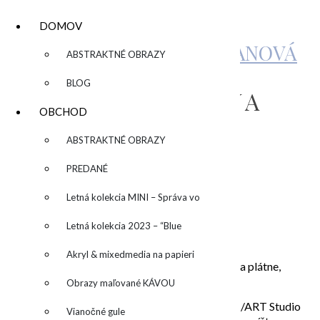
DOMOV
KATARÍNA SUJOVÁ KALMANOVÁ
▼
ABSTRAKTNÉ OBRAZY
BLOG
„PLAY DAY“/“DEŇ NA
OBCHOD
HRANIE“
▼
ABSTRAKTNÉ OBRAZY
PREDANÉ
by
Letná kolekcia MINI – Správa vo
fľaši
Letná kolekcia 2023 – “Blue
1.200,00
€
SUN” – “Modré slnko”
Akryl & mixedmedia na papieri
„Play Day“/“DEŇ na hranie“, mixed media/akryl na plátne,
100cm
Obrazy maľované KÁVOU
V prípade osobného odberu v ateliéri Bratislava /ART Studio
Vianočné gule