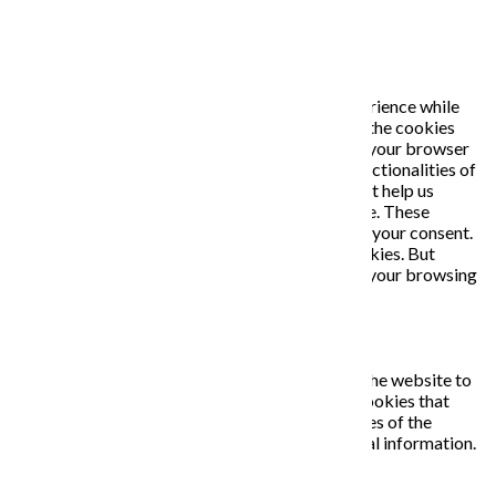
PRIVACY OVERVIEW
This website uses cookies to improve your experience while
you navigate through the website. Out of these, the cookies
that are categorized as necessary are stored on your browser
as they are essential for the working of basic functionalities of
the website. We also use third-party cookies that help us
analyze and understand how you use this website. These
cookies will be stored in your browser only with your consent.
You also have the option to opt-out of these cookies. But
opting out of some of these cookies may affect your browsing
experience.
Necessary
Necessary
Vždy zapnuté
Necessary cookies are absolutely essential for the website to
function properly. This category only includes cookies that
ensures basic functionalities and security features of the
website. These cookies do not store any personal information.
Non-necessary
Non-necessary