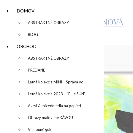
DOMOV
KATARÍNA SUJOVÁ KALMANOVÁ
▼
ABSTRAKTNÉ OBRAZY
BLOG
by
admin
Leave a Comment
OBCHOD
▼
ABSTRAKTNÉ OBRAZY
PREDANÉ
Letná kolekcia MINI – Správa vo
fľaši
Letná kolekcia 2023 – “Blue SUN” –
“Modré slnko”
Akryl & mixedmedia na papieri
Obrazy maľované KÁVOU
Vianočné gule