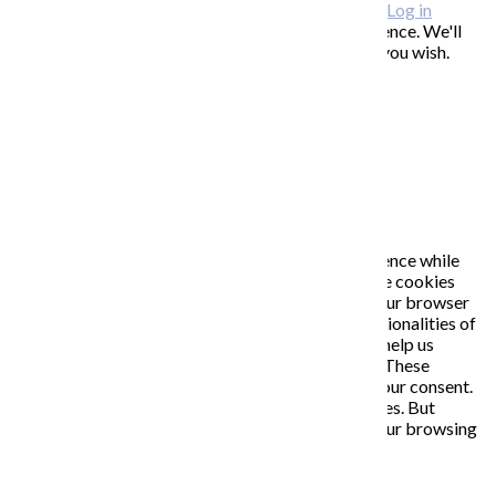
Copyright © 2026 KATARÍNA S. KALMANOVÁ ·
Log in
This website uses cookies to improve your experience. We'll
assume you're ok with this, but you can opt-out if you wish.
Accept
Read More
Close
PRIVACY OVERVIEW
This website uses cookies to improve your experience while
you navigate through the website. Out of these, the cookies
that are categorized as necessary are stored on your browser
as they are essential for the working of basic functionalities of
the website. We also use third-party cookies that help us
analyze and understand how you use this website. These
cookies will be stored in your browser only with your consent.
You also have the option to opt-out of these cookies. But
opting out of some of these cookies may affect your browsing
experience.
Necessary
Necessary