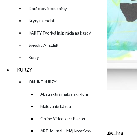
Darčekové poukážky
Kryty na mobil
KARTY Tvorivá inšpirácia na každý
deň
Sviečka ATELIÉR
Kurzy
KURZY
▼
ONLINE KURZY
▼
Abstraktná maľba akrylom
(Mixed Media)
Maľovanie kávou
O MNE – ABOUT ME
Online Video kurz Plaster
ART
ART Journal – Môj kreatívny
Moje maľovanie je intuitívne, sú to príbehy mojej duše...hra