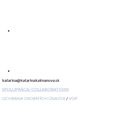
katarina@katarinakalmanova.sk
SPOLUPRÁCA/ COLLABORATIONS
OCHRANA OSOBNÝCH ÚDAJOV
/
VOP
FREEBIES – stiahnite si zadarmo