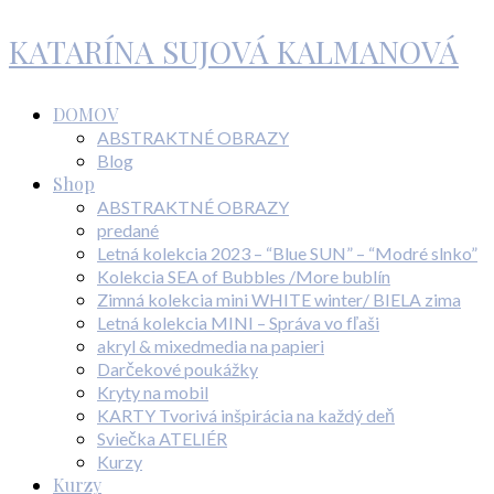
KATARÍNA SUJOVÁ KALMANOVÁ
DOMOV
ABSTRAKTNÉ OBRAZY
Blog
Shop
ABSTRAKTNÉ OBRAZY
predané
Letná kolekcia 2023 – “Blue SUN” – “Modré slnko”
Kolekcia SEA of Bubbles /More bublín
Zimná kolekcia mini WHITE winter/ BIELA zima
Letná kolekcia MINI – Správa vo fľaši
akryl & mixedmedia na papieri
Darčekové poukážky
Kryty na mobil
KARTY Tvorivá inšpirácia na každý deň
Sviečka ATELIÉR
Kurzy
Kurzy