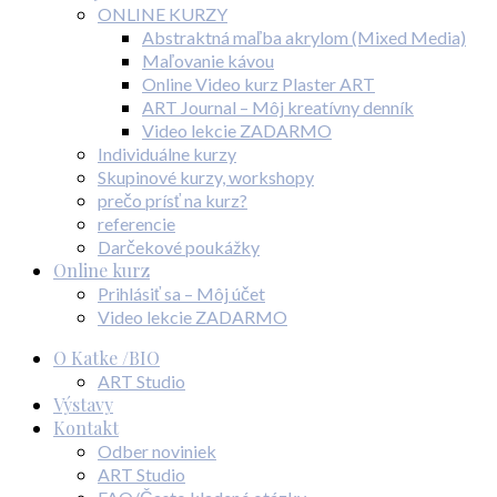
ONLINE KURZY
Abstraktná maľba akrylom (Mixed Media)
Maľovanie kávou
Online Video kurz Plaster ART
ART Journal – Môj kreatívny denník
Video lekcie ZADARMO
Individuálne kurzy
Skupinové kurzy, workshopy
prečo prísť na kurz?
referencie
Darčekové poukážky
Online kurz
Prihlásiť sa – Môj účet
Video lekcie ZADARMO
O Katke /BIO
ART Studio
Výstavy
Kontakt
Odber noviniek
ART Studio