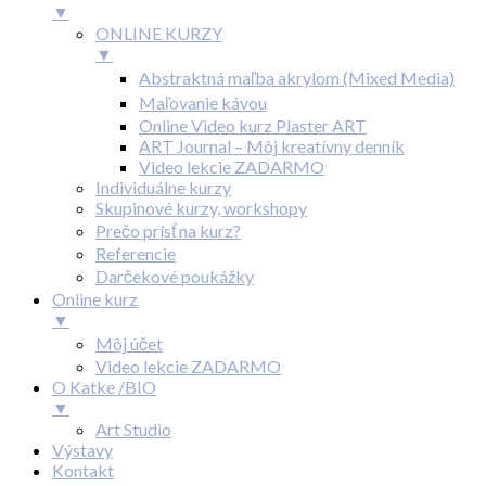
▼
ONLINE KURZY
▼
Abstraktná maľba akrylom (Mixed Media)
Maľovanie kávou
Online Video kurz Plaster ART
ART Journal – Môj kreatívny denník
Video lekcie ZADARMO
Individuálne kurzy
Skupinové kurzy, workshopy
Prečo prísť na kurz?
Referencie
Darčekové poukážky
Online kurz
▼
Môj účet
Video lekcie ZADARMO
O Katke /BIO
▼
Art Studio
Výstavy
Kontakt