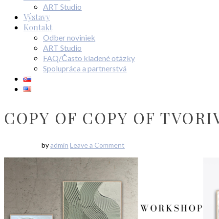
ART Studio
Výstavy
Kontakt
Odber noviniek
ART Studio
FAQ/Často kladené otázky
Spolupráca a partnerstvá
COPY OF COPY OF TVORI
by
admin
Leave a Comment