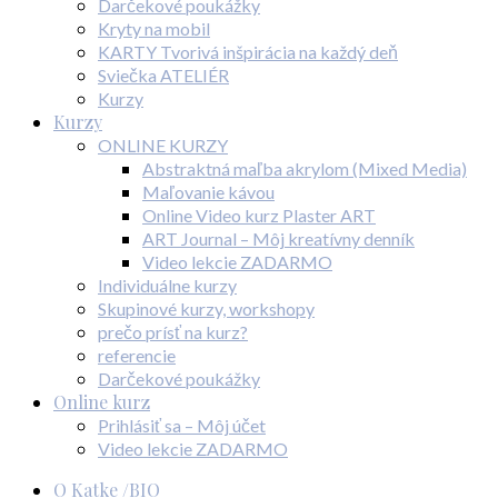
Darčekové poukážky
Kryty na mobil
KARTY Tvorivá inšpirácia na každý deň
Sviečka ATELIÉR
Kurzy
Kurzy
ONLINE KURZY
Abstraktná maľba akrylom (Mixed Media)
Maľovanie kávou
Online Video kurz Plaster ART
ART Journal – Môj kreatívny denník
Video lekcie ZADARMO
Individuálne kurzy
Skupinové kurzy, workshopy
prečo prísť na kurz?
referencie
Darčekové poukážky
Online kurz
Prihlásiť sa – Môj účet
Video lekcie ZADARMO
O Katke /BIO