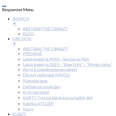
Responsive Menu
DOMOV
▼
ABSTRAKTNÉ OBRAZY
BLOG
OBCHOD
▼
ABSTRAKTNÉ OBRAZY
PREDANÉ
Letná kolekcia MINI – Správa vo fľaši
Letná kolekcia 2023 – “Blue SUN” – “Modré slnko”
Akryl & mixedmedia na papieri
Obrazy maľované KÁVOU
Vianočné gule
Darčekové poukážky
Kryty na mobil
KARTY Tvorivá inšpirácia na každý deň
Sviečka ATELIÉR
Kurzy
KURZY