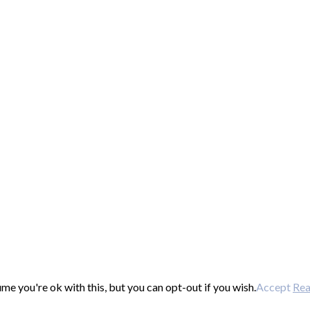
e you're ok with this, but you can opt-out if you wish.
Accept
Re