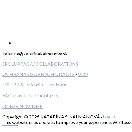
katarina@katarinakalmanova.sk
SPOLUPRÁCA/ COLLABORATIONS
OCHRANA OSOBNÝCH ÚDAJOV
/
VOP
FREEBIES – stiahnite si zadarmo
FAQ / často kladené otázky
ODBER NOVINIEK
Copyright © 2026 KATARÍNA S. KALMANOVÁ ·
Log in
This website uses cookies to improve your experience. We'll assum