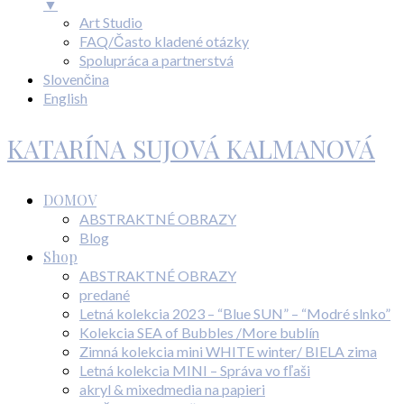
▼
Art Studio
FAQ/Často kladené otázky
Spolupráca a partnerstvá
Slovenčina
English
KATARÍNA SUJOVÁ KALMANOVÁ
DOMOV
ABSTRAKTNÉ OBRAZY
Blog
Shop
ABSTRAKTNÉ OBRAZY
predané
Letná kolekcia 2023 – “Blue SUN” – “Modré slnko”
Kolekcia SEA of Bubbles /More bublín
Zimná kolekcia mini WHITE winter/ BIELA zima
Letná kolekcia MINI – Správa vo fľaši
akryl & mixedmedia na papieri