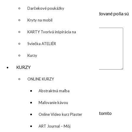
Pridaj komentár
Darčekové poukážky
Vaša e-mailová adresa nebude zverejnená.
Vyžadované polia sú
označené
*
Kryty na mobil
KARTY Tvorivá inšpirácia na
každý deň
Sviečka ATELIÉR
Kurzy
KURZY
Komentár
*
Meno
*
▼
ONLINE KURZY
E-mail
*
▼
Abstraktná maľba
Adresa webu
akrylom (Mixed Media)
Maľovanie kávou
Uložiť moje meno, e-mail a webovú stránku v tomto
Online Video kurz Plaster
prehliadači pre moje budúce komentáre.
ART
ART Journal – Môj