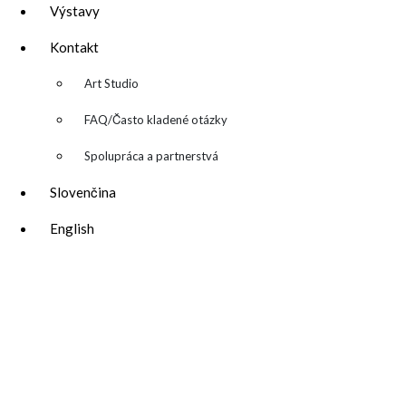
Výstavy
Kontakt
▼
Art Studio
FAQ/Často kladené otázky
Spolupráca a partnerstvá
Slovenčina
English
katarina@katarinakalmanova.sk
SPOLUPRÁCA/ COLLABORATIONS