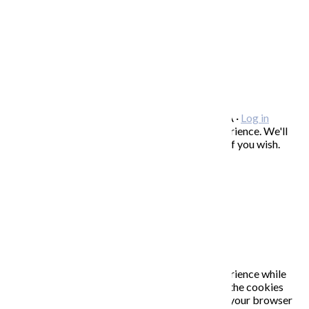
OCHRANA OSOBNÝCH ÚDAJOV
/
VOP
FREEBIES – stiahnite si zadarmo
FAQ / často kladené otázky
ODBER NOVINIEK
Copyright © 2026 KATARÍNA S. KALMANOVÁ ·
Log in
This website uses cookies to improve your experience. We'll
assume you're ok with this, but you can opt-out if you wish.
Accept
Read More
Close
PRIVACY OVERVIEW
This website uses cookies to improve your experience while
you navigate through the website. Out of these, the cookies
that are categorized as necessary are stored on your browser