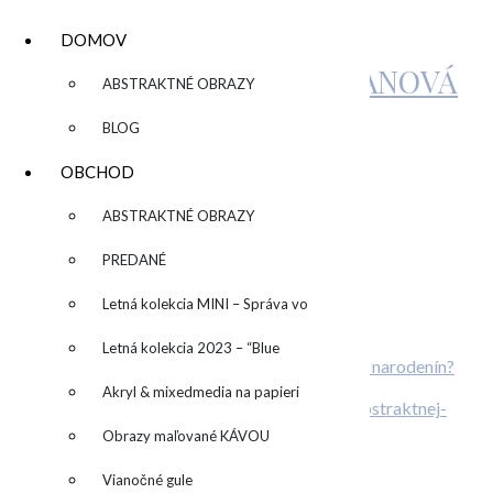
DOMOV
KATARÍNA SUJOVÁ KALMANOVÁ
▼
ABSTRAKTNÉ OBRAZY
BLOG
IMG_1701
OBCHOD
▼
ABSTRAKTNÉ OBRAZY
by
admin
Leave a Comment
PREDANÉ
Related Posts
Letná kolekcia MINI – Správa vo
Kreatívny TEAMBUILDING
fľaši
Letná kolekcia 2023 – “Blue
Plánujete svadbu? Alebo originálnu oslavu narodenín?
Máte radi farby?
SUN” – “Modré slnko”
Akryl & mixedmedia na papieri
Obrazy maľované KÁVOU
O abstraktnej aj neabstraktnej maľbe
Vianočné gule