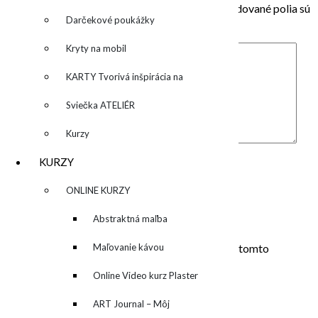
Vaša e-mailová adresa nebude zverejnená.
Vyžadované polia sú
Darčekové poukážky
označené
*
Kryty na mobil
KARTY Tvorivá inšpirácia na
každý deň
Sviečka ATELIÉR
Kurzy
Komentár
*
KURZY
Meno
*
▼
ONLINE KURZY
E-mail
*
▼
Abstraktná maľba
Adresa webu
akrylom (Mixed Media)
Maľovanie kávou
Uložiť moje meno, e-mail a webovú stránku v tomto
prehliadači pre moje budúce komentáre.
Online Video kurz Plaster
ART
ART Journal – Môj