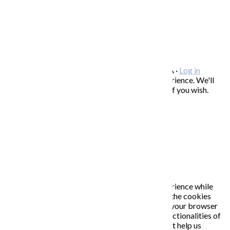
FREEBIES – stiahnite si zadarmo
FAQ / často kladené otázky
ODBER NOVINIEK
Copyright © 2026 KATARÍNA S. KALMANOVÁ ·
Log in
This website uses cookies to improve your experience. We'll
assume you're ok with this, but you can opt-out if you wish.
Accept
Read More
Close
PRIVACY OVERVIEW
This website uses cookies to improve your experience while
you navigate through the website. Out of these, the cookies
that are categorized as necessary are stored on your browser
as they are essential for the working of basic functionalities of
the website. We also use third-party cookies that help us