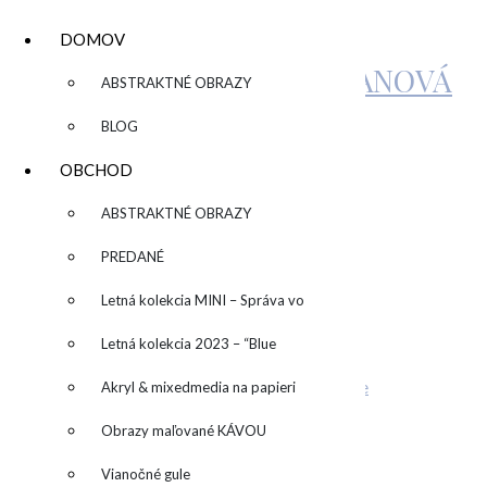
DOMOV
KATARÍNA SUJOVÁ KALMANOVÁ
▼
ABSTRAKTNÉ OBRAZY
BLOG
IMG_4195
OBCHOD
▼
ABSTRAKTNÉ OBRAZY
by
admin
Leave a Comment
PREDANÉ
Related Posts
Letná kolekcia MINI – Správa vo
ONLINE kurz abstraktnej maľby
fľaši
Letná kolekcia 2023 – “Blue
Máte radi farby?
Stiahni si wallpaper alebo desktop pozadie
SUN” – “Modré slnko”
Akryl & mixedmedia na papieri
Individuálny kurz maľovania
Obrazy maľované KÁVOU
Pridaj komentár
Vianočné gule