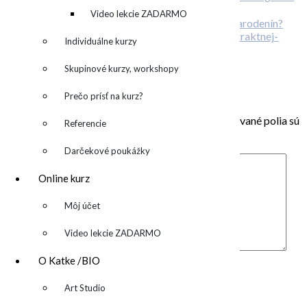
Máte radi farby?
denník
Video lekcie ZADARMO
Plánujete svadbu? Alebo originálnu oslavu narodenín?
Individuálne kurzy
O abstraktnej aj neabstraktnej maľbe
Skupinové kurzy, workshopy
Pridaj komentár
Prečo prísť na kurz?
Vaša e-mailová adresa nebude zverejnená.
Vyžadované polia sú
Referencie
označené
*
Darčekové poukážky
Online kurz
▼
Môj účet
Video lekcie ZADARMO
Komentár
*
O Katke /BIO
Meno
*
▼
Art Studio
E-mail
*