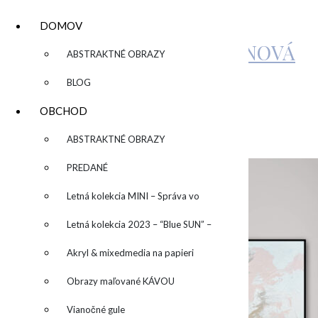
DOMOV
KATARÍNA SUJOVÁ KALMANOVÁ
▼
ABSTRAKTNÉ OBRAZY
BLOG
IMG_3584
OBCHOD
▼
ABSTRAKTNÉ OBRAZY
by
admin
Leave a Comment
PREDANÉ
Letná kolekcia MINI – Správa vo
fľaši
Letná kolekcia 2023 – “Blue SUN” –
“Modré slnko”
Akryl & mixedmedia na papieri
Obrazy maľované KÁVOU
Vianočné gule