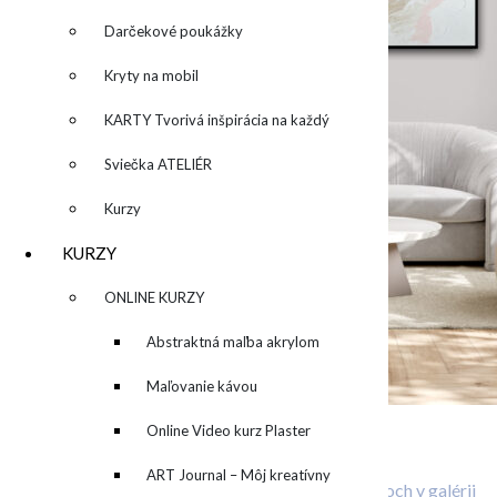
Darčekové poukážky
Kryty na mobil
KARTY Tvorivá inšpirácia na každý
deň
Sviečka ATELIÉR
Kurzy
KURZY
▼
ONLINE KURZY
▼
Abstraktná maľba akrylom
(Mixed Media)
Maľovanie kávou
Online Video kurz Plaster
Related Posts
ART
ART Journal – Môj kreatívny
O deťoch v galérii