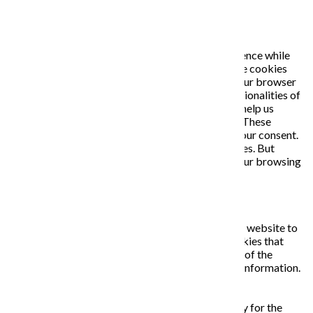
PRIVACY OVERVIEW
This website uses cookies to improve your experience while
you navigate through the website. Out of these, the cookies
that are categorized as necessary are stored on your browser
as they are essential for the working of basic functionalities of
the website. We also use third-party cookies that help us
analyze and understand how you use this website. These
cookies will be stored in your browser only with your consent.
You also have the option to opt-out of these cookies. But
opting out of some of these cookies may affect your browsing
experience.
Necessary
Necessary
Vždy zapnuté
Necessary cookies are absolutely essential for the website to
function properly. This category only includes cookies that
ensures basic functionalities and security features of the
website. These cookies do not store any personal information.
Non-necessary
Non-necessary
Any cookies that may not be particularly necessary for the