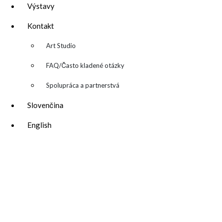
Výstavy
Kontakt
▼
Art Studio
FAQ/Často kladené otázky
Spolupráca a partnerstvá
Slovenčina
English
katarina@katarinakalmanova.sk
SPOLUPRÁCA/ COLLABORATIONS
OCHRANA OSOBNÝCH ÚDAJOV
/
VOP