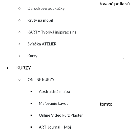
Vaša e-mailová adresa nebude zverejnená.
Vyžadované polia sú
Darčekové poukážky
označené
*
Kryty na mobil
KARTY Tvorivá inšpirácia na
každý deň
Sviečka ATELIÉR
Kurzy
Komentár
*
KURZY
Meno
*
▼
ONLINE KURZY
E-mail
*
▼
Abstraktná maľba
Adresa webu
akrylom (Mixed Media)
Maľovanie kávou
Uložiť moje meno, e-mail a webovú stránku v tomto
prehliadači pre moje budúce komentáre.
Online Video kurz Plaster
ART
ART Journal – Môj