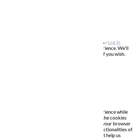
FREEBIES – stiahnite si zadarmo
FAQ / často kladené otázky
ODBER NOVINIEK
Copyright © 2026 KATARÍNA S. KALMANOVÁ ·
Log in
This website uses cookies to improve your experience. We'll
assume you're ok with this, but you can opt-out if you wish.
Accept
Read More
Close
PRIVACY OVERVIEW
This website uses cookies to improve your experience while
you navigate through the website. Out of these, the cookies
that are categorized as necessary are stored on your browser
as they are essential for the working of basic functionalities of
the website. We also use third-party cookies that help us