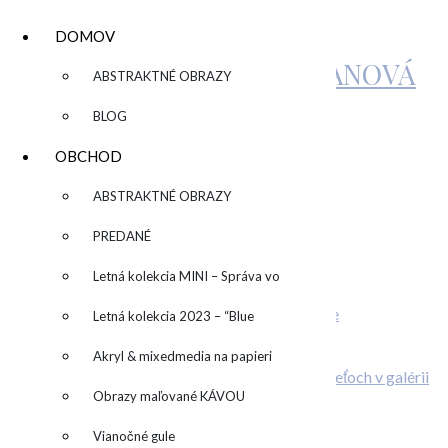
DOMOV
KATARÍNA SUJOVÁ KALMANOVÁ
▼
ABSTRAKTNÉ OBRAZY
BLOG
IMG_3582
OBCHOD
▼
ABSTRAKTNÉ OBRAZY
by
admin
Leave a Comment
PREDANÉ
Related Posts
Letná kolekcia MINI – Správa vo
Stiahni si wallpaper alebo desktop pozadie
fľaši
Letná kolekcia 2023 – “Blue
Máte radi farby?
… prečo otvoriť dvere svojej kreativite?
SUN” – “Modré slnko”
Akryl & mixedmedia na papieri
O deťoch v galérii
Obrazy maľované KÁVOU
Pridaj komentár
Vianočné gule