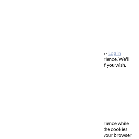
OCHRANA OSOBNÝCH ÚDAJOV
/
VOP
FREEBIES – stiahnite si zadarmo
FAQ / často kladené otázky
ODBER NOVINIEK
Copyright © 2026 KATARÍNA S. KALMANOVÁ ·
Log in
This website uses cookies to improve your experience. We'll
assume you're ok with this, but you can opt-out if you wish.
Accept
Read More
Close
PRIVACY OVERVIEW
This website uses cookies to improve your experience while
you navigate through the website. Out of these, the cookies
that are categorized as necessary are stored on your browser