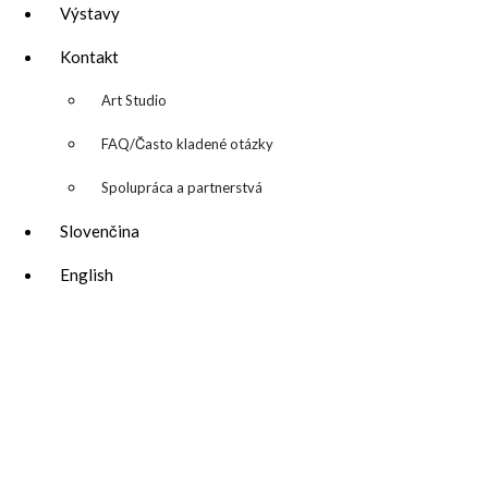
Výstavy
Kontakt
▼
Art Studio
FAQ/Často kladené otázky
Spolupráca a partnerstvá
Slovenčina
English
katarina@katarinakalmanova.sk
SPOLUPRÁCA/ COLLABORATIONS