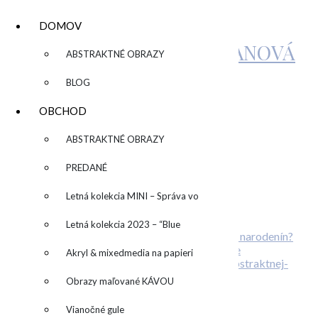
DOMOV
KATARÍNA SUJOVÁ KALMANOVÁ
▼
ABSTRAKTNÉ OBRAZY
BLOG
IMG_2291
OBCHOD
▼
ABSTRAKTNÉ OBRAZY
by
admin
Leave a Comment
PREDANÉ
Related Posts
Letná kolekcia MINI – Správa vo
Máte radi farby?
fľaši
Letná kolekcia 2023 – “Blue
Plánujete svadbu? Alebo originálnu oslavu narodenín?
Stiahni si wallpaper alebo desktop pozadie
SUN” – “Modré slnko”
Akryl & mixedmedia na papieri
Obrazy maľované KÁVOU
O abstraktnej aj neabstraktnej maľbe
Vianočné gule