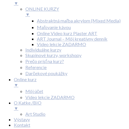
▼
ONLINE KURZY
▼
Abstraktná maľba akrylom (Mixed Media)
Maľovanie kávou
Online Video kurz Plaster ART
ART Journal – Môj kreatívny denník
Video lekcie ZADARMO
Individuálne kurzy
Skupinové kurzy, workshopy
Prečo prísť na kurz?
Referencie
Darčekové poukážky
Online kurz
▼
Môj účet
Video lekcie ZADARMO
O Katke /BIO
▼
Art Studio
Výstavy
Kontakt