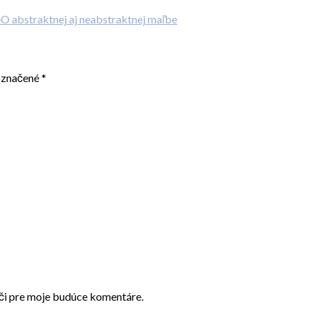
O abstraktnej aj neabstraktnej maľbe
označené
*
ači pre moje budúce komentáre.