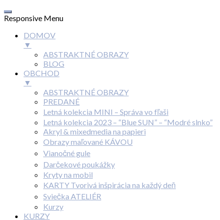
Responsive Menu
DOMOV
▼
ABSTRAKTNÉ OBRAZY
BLOG
OBCHOD
▼
ABSTRAKTNÉ OBRAZY
PREDANÉ
Letná kolekcia MINI – Správa vo fľaši
Letná kolekcia 2023 – “Blue SUN” – “Modré slnko”
Akryl & mixedmedia na papieri
Obrazy maľované KÁVOU
Vianočné gule
Darčekové poukážky
Kryty na mobil
KARTY Tvorivá inšpirácia na každý deň
Sviečka ATELIÉR
Kurzy
KURZY