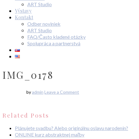
ART Studio
Výstavy
Kontakt
Odber noviniek
ART Studio
FAQ/Často kladené otázky
Spolupráca a partnerstvá
IMG_0178
by
admin
Leave a Comment
Related Posts
Plánujete svadbu? Alebo originálnu oslavu narodenín?
ONLINE kurz abstraktnej maľby