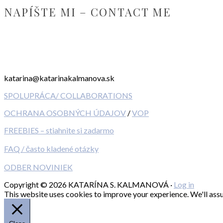
NAPÍŠTE MI – CONTACT ME
katarina@katarinakalmanova.sk
SPOLUPRÁCA/ COLLABORATIONS
OCHRANA OSOBNÝCH ÚDAJOV
/
VOP
FREEBIES – stiahnite si zadarmo
FAQ / často kladené otázky
ODBER NOVINIEK
Copyright © 2026 KATARÍNA S. KALMANOVÁ ·
Log in
This website uses cookies to improve your experience. We'll assum