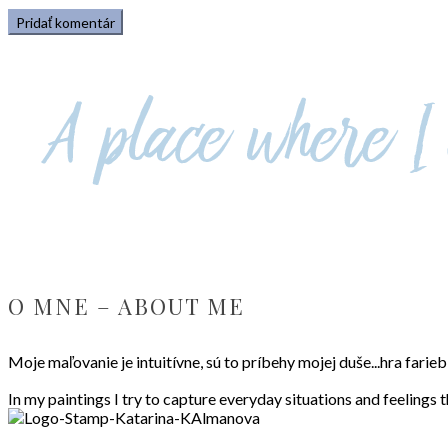
O MNE – ABOUT ME
Moje maľovanie je intuitívne, sú to príbehy mojej duše...hra fari
In my paintings I try to capture everyday situations and feelings 