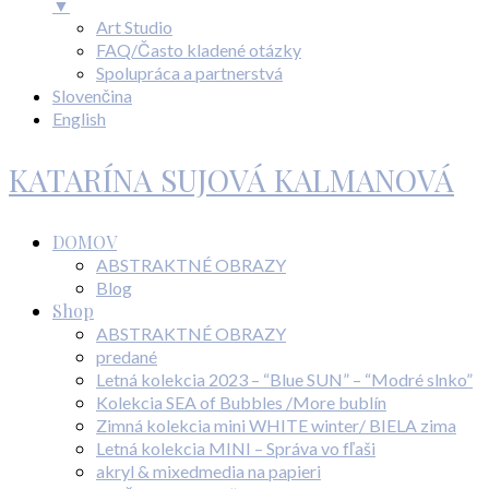
▼
Art Studio
FAQ/Často kladené otázky
Spolupráca a partnerstvá
Slovenčina
English
KATARÍNA SUJOVÁ KALMANOVÁ
DOMOV
ABSTRAKTNÉ OBRAZY
Blog
Shop
ABSTRAKTNÉ OBRAZY
predané
Letná kolekcia 2023 – “Blue SUN” – “Modré slnko”
Kolekcia SEA of Bubbles /More bublín
Zimná kolekcia mini WHITE winter/ BIELA zima
Letná kolekcia MINI – Správa vo fľaši
akryl & mixedmedia na papieri