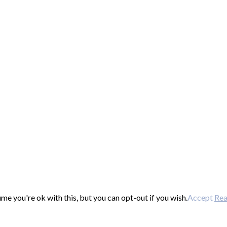
e you're ok with this, but you can opt-out if you wish.
Accept
Re