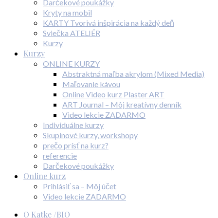
Darčekové poukážky
Kryty na mobil
KARTY Tvorivá inšpirácia na každý deň
Sviečka ATELIÉR
Kurzy
Kurzy
ONLINE KURZY
Abstraktná maľba akrylom (Mixed Media)
Maľovanie kávou
Online Video kurz Plaster ART
ART Journal – Môj kreatívny denník
Video lekcie ZADARMO
Individuálne kurzy
Skupinové kurzy, workshopy
prečo prísť na kurz?
referencie
Darčekové poukážky
Online kurz
Prihlásiť sa – Môj účet
Video lekcie ZADARMO
O Katke /BIO