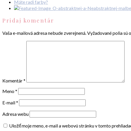
Máte radi farby?
Pridaj komentár
Vaša e-mailová adresa nebude zverejnená.
Vyžadované polia sú 
Komentár
*
Meno
*
E-mail
*
Adresa webu
Uložiť moje meno, e-mail a webovú stránku v tomto prehliad