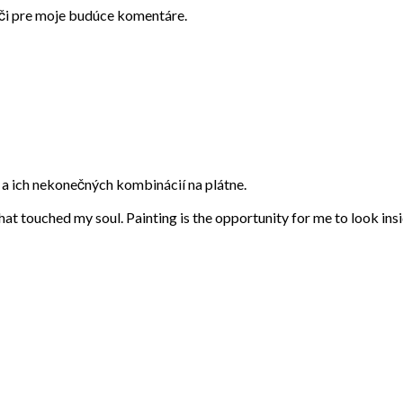
ači pre moje budúce komentáre.
eb a ich nekonečných kombinácií na plátne.
that touched my soul. Painting is the opportunity for me to look ins