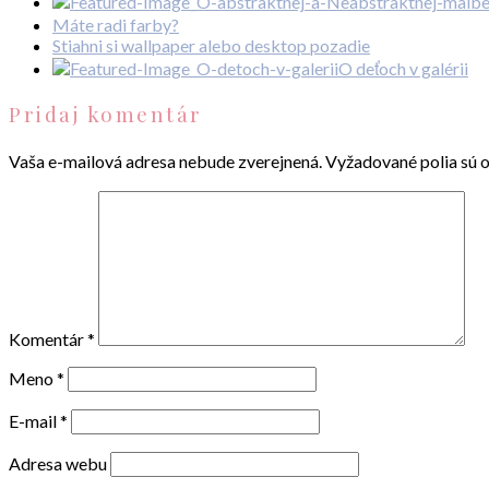
Máte radi farby?
Stiahni si wallpaper alebo desktop pozadie
O deťoch v galérii
Pridaj komentár
Vaša e-mailová adresa nebude zverejnená.
Vyžadované polia sú 
Komentár
*
Meno
*
E-mail
*
Adresa webu