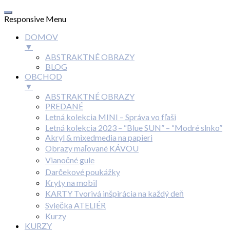
Responsive Menu
DOMOV
▼
ABSTRAKTNÉ OBRAZY
BLOG
OBCHOD
▼
ABSTRAKTNÉ OBRAZY
PREDANÉ
Letná kolekcia MINI – Správa vo fľaši
Letná kolekcia 2023 – “Blue SUN” – “Modré slnko”
Akryl & mixedmedia na papieri
Obrazy maľované KÁVOU
Vianočné gule
Darčekové poukážky
Kryty na mobil
KARTY Tvorivá inšpirácia na každý deň
Sviečka ATELIÉR
Kurzy
KURZY