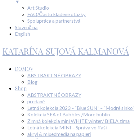
▼
Art Studio
FAQ/Často kladené otázky
Spolupráca a partnerstvá
Slovenčina
English
KATARÍNA SUJOVÁ KALMANOVÁ
DOMOV
ABSTRAKTNÉ OBRAZY
Blog
Shop
ABSTRAKTNÉ OBRAZY
predané
Letná kolekcia 2023 – “Blue SUN” – “Modré slnko”
Kolekcia SEA of Bubbles /More bublín
Zimná kolekcia mini WHITE winter/ BIELA zima
Letná kolekcia MINI – Správa vo fľaši
akryl & mixedmedia na papieri