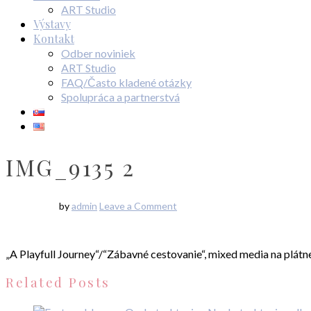
ART Studio
Výstavy
Kontakt
Odber noviniek
ART Studio
FAQ/Často kladené otázky
Spolupráca a partnerstvá
IMG_9135 2
by
admin
Leave a Comment
„A Playfull Journey“/“Zábavné cestovanie“, mixed media na plát
Related Posts