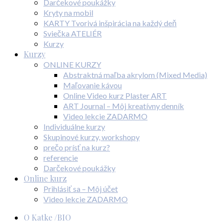
Darčekové poukážky
Kryty na mobil
KARTY Tvorivá inšpirácia na každý deň
Sviečka ATELIÉR
Kurzy
Kurzy
ONLINE KURZY
Abstraktná maľba akrylom (Mixed Media)
Maľovanie kávou
Online Video kurz Plaster ART
ART Journal – Môj kreatívny denník
Video lekcie ZADARMO
Individuálne kurzy
Skupinové kurzy, workshopy
prečo prísť na kurz?
referencie
Darčekové poukážky
Online kurz
Prihlásiť sa – Môj účet
Video lekcie ZADARMO
O Katke /BIO