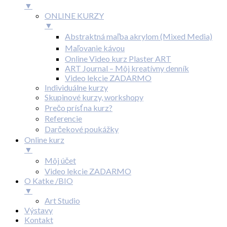
▼
ONLINE KURZY
▼
Abstraktná maľba akrylom (Mixed Media)
Maľovanie kávou
Online Video kurz Plaster ART
ART Journal – Môj kreatívny denník
Video lekcie ZADARMO
Individuálne kurzy
Skupinové kurzy, workshopy
Prečo prísť na kurz?
Referencie
Darčekové poukážky
Online kurz
▼
Môj účet
Video lekcie ZADARMO
O Katke /BIO
▼
Art Studio
Výstavy
Kontakt